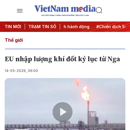
CHUYÊN TRANG THÔNG TIN ĐA PHƯƠNG TIỆN CỦA TTXVN
#Đưa Nghị quyết thành hành động
TIN MỚI
TRẠM TIN SỐ
#Chiến dịch 500 ngày
Thế giới
EU nhập lượng khí đốt kỷ lục từ Nga
14-05-2026, 06:00
Play