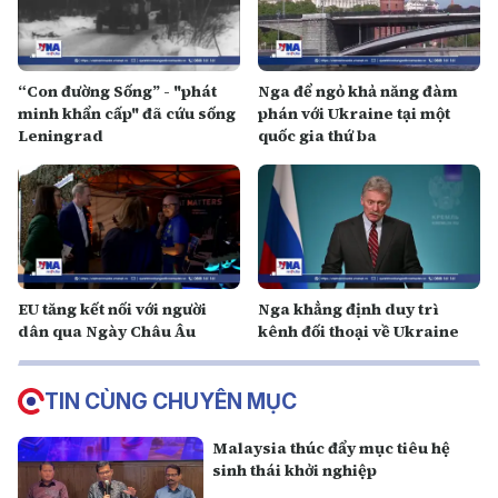
“Con đường Sống” - "phát
Nga để ngỏ khả năng đàm
minh khẩn cấp" đã cứu sống
phán với Ukraine tại một
Leningrad
quốc gia thứ ba
EU tăng kết nối với người
Nga khẳng định duy trì
dân qua Ngày Châu Âu
kênh đối thoại về Ukraine
TIN CÙNG CHUYÊN MỤC
Malaysia thúc đẩy mục tiêu hệ
sinh thái khởi nghiệp