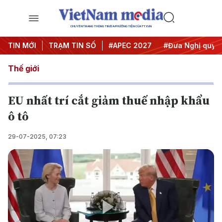
CHUYÊN TRANG THÔNG TIN ĐA PHƯƠNG TIỆN CỦA TTXVN
TIN MỚI
#Hội nghị Trung ương 3
TRẠM TIN SỐ
#APEC 2027
#Đưa Nghị quyết 
Thế giới
EU nhất trí cắt giảm thuế nhập khẩu
ô tô
29-07-2025, 07:23