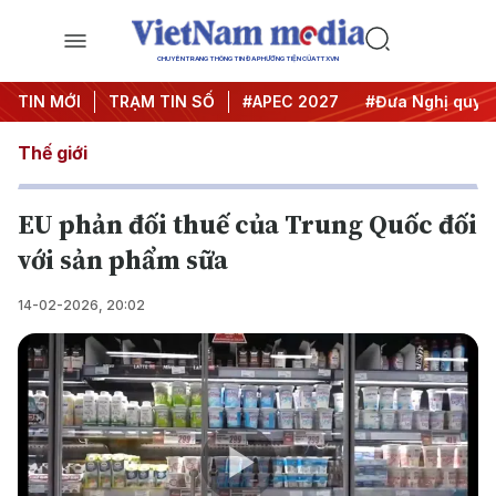
CHUYÊN TRANG THÔNG TIN ĐA PHƯƠNG TIỆN CỦA TTXVN
#Hội nghị Trung ương 3
TIN MỚI
TRẠM TIN SỐ
#APEC 2027
#Đưa Nghị quyết t
Thế giới
EU phản đối thuế của Trung Quốc đối
với sản phẩm sữa
14-02-2026, 20:02