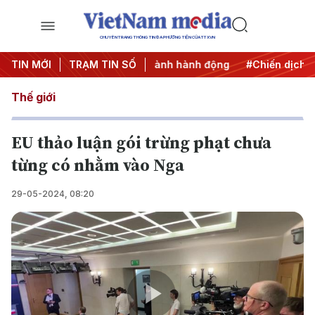
CHUYÊN TRANG THÔNG TIN ĐA PHƯƠNG TIỆN CỦA TTXVN
TIN MỚI
#Đưa Nghị quyết thành hành động
TRẠM TIN SỐ
#Chiến dịch 500 ngà
Thế giới
EU thảo luận gói trừng phạt chưa
từng có nhằm vào Nga
29-05-2024, 08:20