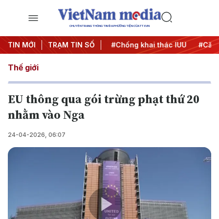
CHUYÊN TRANG THÔNG TIN ĐA PHƯƠNG TIỆN CỦA TTXVN
#Chiến dịch 500 ngày đêm
TIN MỚI
TRẠM TIN SỐ
#Chống khai thác IUU
#Căng 
Thế giới
EU thông qua gói trừng phạt thứ 20
nhằm vào Nga
24-04-2026, 06:07