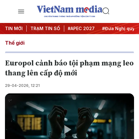
CHUYÊN TRANG THÔNG TIN ĐA PHƯƠNG TIỆN CỦA TTXVN
#Hội nghị Trung ương 3
TIN MỚI
TRẠM TIN SỐ
#APEC 2027
#Đưa Nghị quyết t
Thế giới
Europol cảnh báo tội phạm mạng leo
thang lên cấp độ mới
29-04-2026, 12:21