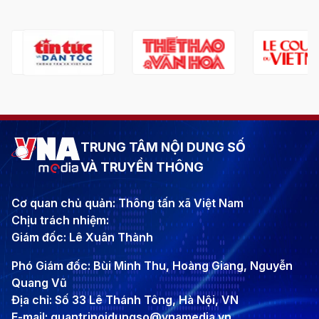
TRUNG TÂM NỘI DUNG SỐ
VÀ TRUYỀN THÔNG
Cơ quan chủ quản: Thông tấn xã Việt Nam
Chịu trách nhiệm:
Giám đốc: Lê Xuân Thành
Phó Giám đốc: Bùi Minh Thu, Hoàng Giang, Nguyễn
Quang Vũ
Địa chỉ: Số 33 Lê Thánh Tông, Hà Nội, VN
E-mail: quantrinoidungso@vnamedia.vn