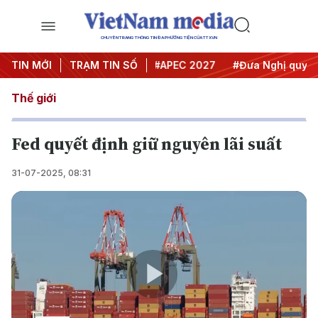
CHUYÊN TRANG THÔNG TIN ĐA PHƯƠNG TIỆN CỦA TTXVN
#Hội nghị Trung ương 3
TIN MỚI
TRẠM TIN SỐ
#APEC 2027
#Đưa Nghị quyết th
Thế giới
Fed quyết định giữ nguyên lãi suất
31-07-2025, 08:31
Play