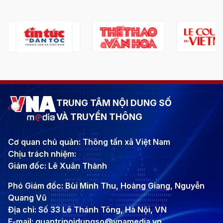
TRUNG TÂM NỘI DUNG SỐ
VÀ TRUYỀN THÔNG
Cơ quan chủ quản: Thông tấn xã Việt Nam
Chịu trách nhiệm:
Giám đốc: Lê Xuân Thành
Phó Giám đốc: Bùi Minh Thu, Hoàng Giang, Nguyễn
Quang Vũ
Địa chỉ: Số 33 Lê Thánh Tông, Hà Nội, VN
E-mail: quantrinoidungso@vnamedia.vn