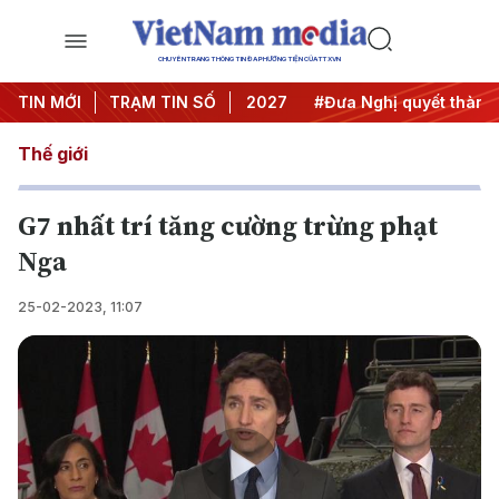
CHUYÊN TRANG THÔNG TIN ĐA PHƯƠNG TIỆN CỦA TTXVN
nghị Trung ương 3
TIN MỚI
TRẠM TIN SỐ
#APEC 2027
#Đưa Nghị quyết thành hà
Thế giới
G7 nhất trí tăng cường trừng phạt
Nga
25-02-2023, 11:07