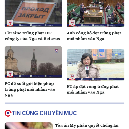
Ukraine trừng phạt 182
Anh công bố đợt trừng phạt
công ty của Nga và Belarus
mới nhằm vào Nga
EC đề xuất gói biện pháp
EU áp đặt vòng trừng phạt
trừng phạt mới nhằm vào
mới nhằm vào Nga
Nga
TIN CÙNG CHUYÊN MỤC
Tòa án Mỹ phán quyết chống lại