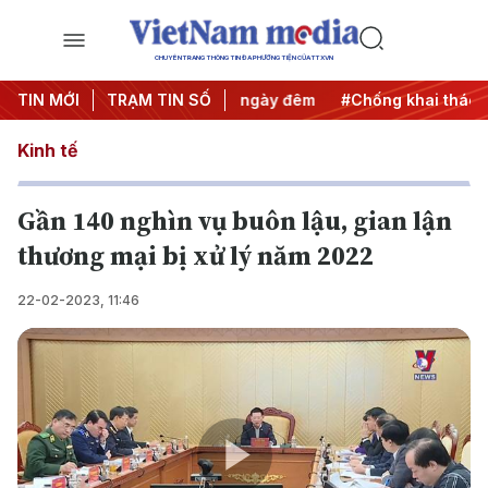
CHUYÊN TRANG THÔNG TIN ĐA PHƯƠNG TIỆN CỦA TTXVN
 động
TIN MỚI
#Chiến dịch 500 ngày đêm
TRẠM TIN SỐ
#Chống khai thác IUU
Kinh tế
Gần 140 nghìn vụ buôn lậu, gian lận
thương mại bị xử lý năm 2022
22-02-2023, 11:46