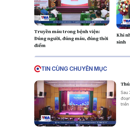
Truyền máu trong bệnh viện:
Khi n
Đúng người, đúng máu, đúng thời
sinh
điểm
TIN CÙNG CHUYÊN MỤC
Thúc
Sau 
đoạn
triể
thôn
Y tế 