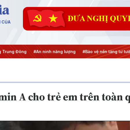
N CỦA
#An ninh năng lượng
#Bảo vệ nền tảng tư tưởng của Đảng
amin A cho trẻ em trên toàn 