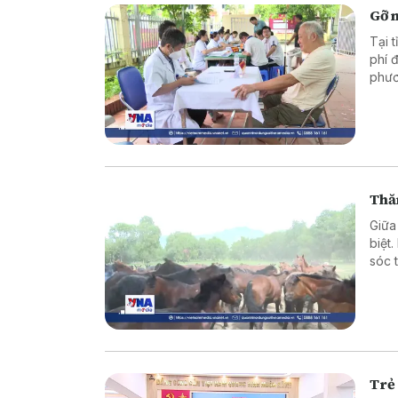
Gỡ n
Tại 
phí 
phươ
mặt 
Thă
Giữa
biệt
sóc 
xuất
Trẻ 