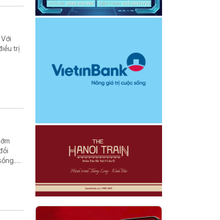
 Với
iều trị
sớm
đổi
sống.
a bệnh
 nghe
 đang