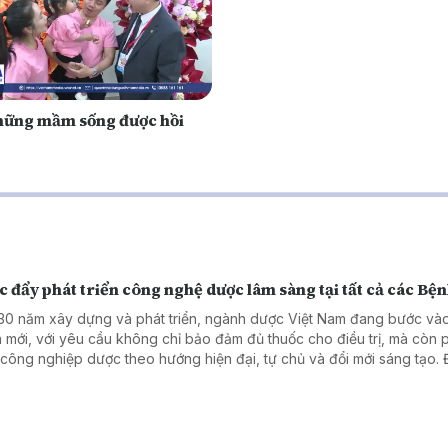
hững mầm sống được hồi
 đẩy phát triển công nghệ dược lâm sàng tại tất cả các Bện
30 năm xây dựng và phát triển, ngành dược Việt Nam đang bước vào
 mới, với yêu cầu không chỉ bảo đảm đủ thuốc cho điều trị, mà còn 
n công nghiệp dược theo hướng hiện đại, tự chủ và đổi mới sáng tạo. 
g tin được nhấn mạnh tại Lễ kỷ niệm 30 năm thành lập Cục Quản lý D
diễn ra ngày 7/8 tại Hà Nội.