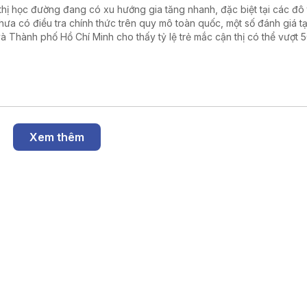
thị học đường đang có xu hướng gia tăng nhanh, đặc biệt tại các đô t
hưa có điều tra chính thức trên quy mô toàn quốc, một số đánh giá tạ
và Thành phố Hồ Chí Minh cho thấy tỷ lệ trẻ mắc cận thị có thể vượt 
g tin được đưa ra tại tọa đàm “Giải pháp nâng cao thị lực thời hiện đ
Nhân dân tổ chức ngày 6/8.
Xem thêm