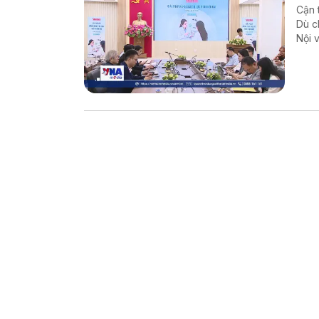
Cận 
Dù c
Nội 
Thôn
báo 