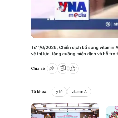
Từ 1/6/2026, Chiến dịch bổ sung vitamin A
vệ thị lực, tăng cường miễn dịch và hỗ trợ t
Chia sẻ
1
Từ khóa:
y tế
vitamin A