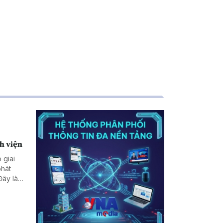
h viện
 giai
phát
Đây là
ược, Bộ