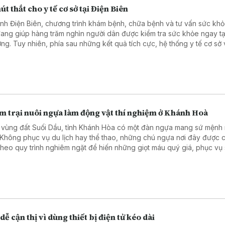
út thắt cho y tế cơ sở tại Điện Biên
tỉnh Điện Biên, chương trình khám bệnh, chữa bệnh và tư vấn sức kh
đang giúp hàng trăm nghìn người dân được kiểm tra sức khỏe ngay tạ
ng. Tuy nhiên, phía sau những kết quả tích cực, hệ thống y tế cơ sở 
với không ít khó khăn do thiếu trang thiết bị phục vụ khám, chữa bện
m trại nuôi ngựa làm động vật thí nghiệm ở Khánh Hoà
 vùng đất Suối Dầu, tỉnh Khánh Hòa có một đàn ngựa mang sứ mệnh 
. Không phục vụ du lịch hay thể thao, những chú ngựa nơi đây được
theo quy trình nghiêm ngặt để hiến những giọt máu quý giá, phục vụ
 huyết thanh điều trị nhiều bệnh nguy hiểm.
dễ cận thị vì dùng thiết bị điện tử kéo dài