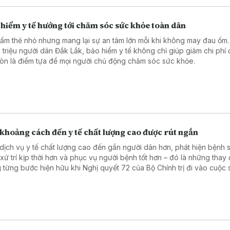
hiểm y tế hướng tới chăm sóc sức khỏe toàn dân
tấm thẻ nhỏ nhưng mang lại sự an tâm lớn mỗi khi không may đau ốm.
 triệu người dân Đắk Lắk, bảo hiểm y tế không chỉ giúp giảm chi phí đ
òn là điểm tựa để mọi người chủ động chăm sóc sức khỏe.
khoảng cách đến y tế chất lượng cao được rút ngắn
dịch vụ y tế chất lượng cao đến gần người dân hơn, phát hiện bệnh 
 xử trí kịp thời hơn và phục vụ người bệnh tốt hơn – đó là những thay 
 từng bước hiện hữu khi Nghị quyết 72 của Bộ Chính trị đi vào cuộc 
hững kỹ thuật chuyên sâu được triển khai ngay tại các cơ sở mới củ
 tuyến Trung ương, đến việc thay đổi cách đón tiếp, phục vụ và lắng
i bệnh, khoảng cách giữa người dân với dịch vụ y tế chất lượng cao
 rút ngắn.