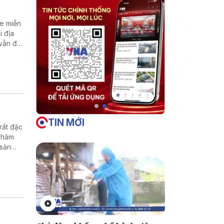
ỏe miễn
i địa
vẫn đối
h.
TIN MỚI
rất đặc
 chăm
 sản