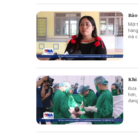
Bảo 
Một 
hàng
mà c
Khi 
Đưa 
hơn,
đang
Từ n
viện
ngườ
được