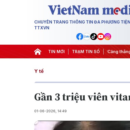
CHUYÊN TRANG THÔNG TIN ĐA PHƯƠNG TIỆ
TTXVN
ày đêm
#Chống khai thác IUU
TIN MỚI
#Căng thẳng Trung Đông
TRẠM TIN SỐ
Y tế
Gần 3 triệu viên vit
01-06-2026, 14:49