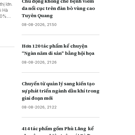
Chủ động khống chế bệnh viêm
hị lớn.
da nổi cục trên đàn bò vùng cao
i Hà
Tuyên Quang
50%.
ại” do
08-08-2026, 21:50
Hơn 120 tác phẩm kể chuyện
“Ngàn năm di sản” bằng hội họa
08-08-2026, 21:26
Chuyển từ quản lý sang kiến tạo
sự phát triển ngành dầu khí trong
giai đoạn mới
08-08-2026, 21:22
414 tác phẩm gốm Phù Lãng kể