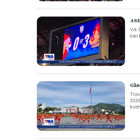
ASE
Với 
bán 
Gần 
Tron
2026
trườ
ngườ