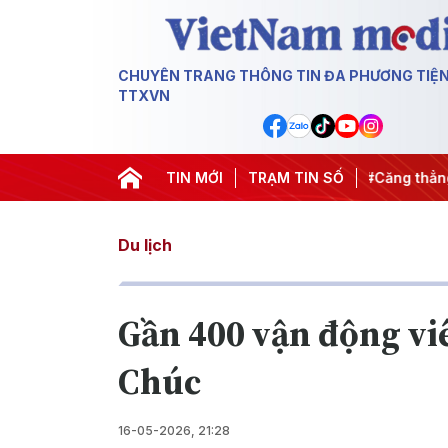
CHUYÊN TRANG THÔNG TIN ĐA PHƯƠNG TIỆ
TTXVN
ngày đêm
#Chống khai thác IUU
TIN MỚI
TRẠM TIN SỐ
#Căng thẳng Trung Đông
Du lịch
Gần 400 vận động viê
Chúc
16-05-2026, 21:28