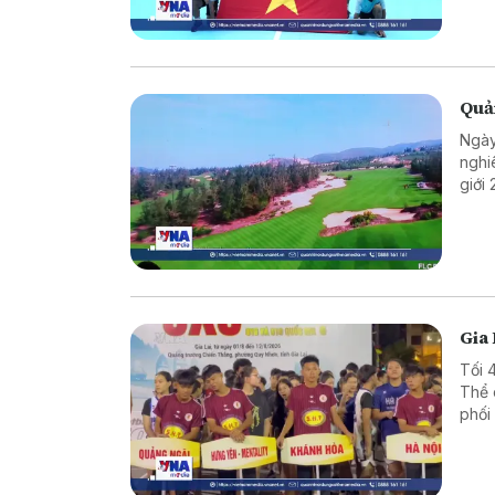
Quản
Ngày
nghi
giới
giúp
du l
Gia 
Tối 
Thể 
phối
rổ t