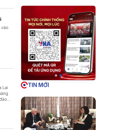
i
a vào
TIN MỚI
a Lai
Quảng
 đảo