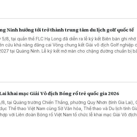
g Ninh hướng tới trở thành trung tâm du lịch golf quốc tế
 5/8, tại quần thể FLC Hạ Long đã diễn ra lễ ký kết Biên bản ghi nhớ
ên cứu khả năng đăng cai Vòng chung kết Giải vô địch Golf nghiệp 
 2027 tại Quảng Ninh. Lễ ký kết mở màn cho chặng đường chuẩn bị bà
 Quảng Ninh chuyển mình từ "điểm đến di sản thiên nhiên" thành "tr
ịch thể thao, sự kiện hàng đầu khu vực".
Lai khai mạc Giải Vô địch Bóng rổ trẻ quốc gia 2026
4/8, tại Quảng trường Chiến Thắng, phường Quy Nhơn (tỉnh Gia Lai),
dục Thể thao Việt Nam cùng Sở Văn hóa, Thể thao và Du lịch tỉnh Gia
 hợp với Liên đoàn Bóng rổ Việt Nam tổ chức lễ khai mạc Giải Vô địc
rẻ 3x3 U16, U18 quốc gia năm 2026.