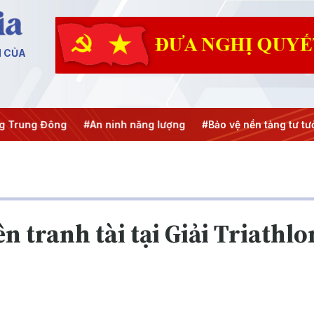
N CỦA
#An ninh năng lượng
#Bảo vệ nền tảng tư tưởng của Đảng
n tranh tài tại Giải Triathl