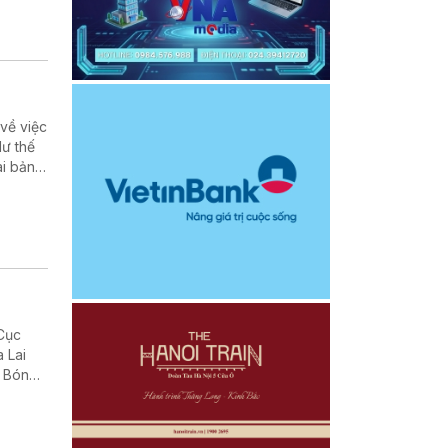
 về việc
dư thế
i bản,
ung tâm
 Cục
 Lai
h Bóng