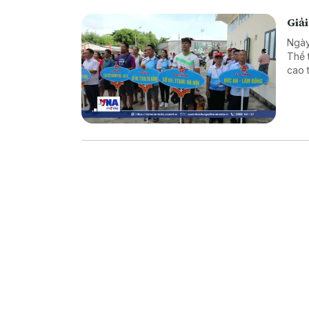
Giải
Ngày
Thể 
cao 
lần 