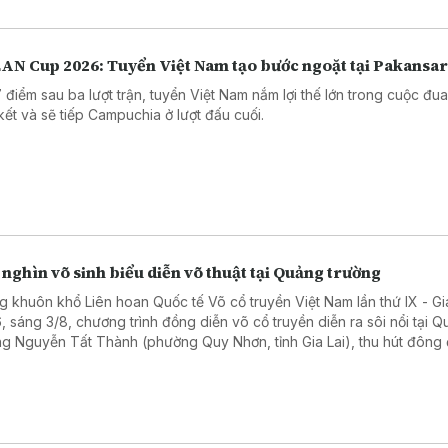
AN Cup 2026: Tuyển Việt Nam tạo bước ngoặt tại Pakansar
7 điểm sau ba lượt trận, tuyển Việt Nam nắm lợi thế lớn trong cuộc đu
kết và sẽ tiếp Campuchia ở lượt đấu cuối.
nghìn võ sinh biểu diễn võ thuật tại Quảng trường
g khuôn khổ Liên hoan Quốc tế Võ cổ truyền Việt Nam lần thứ IX - Gi
, sáng 3/8, chương trình đồng diễn võ cổ truyền diễn ra sôi nổi tại 
ng Nguyễn Tất Thành (phường Quy Nhơn, tỉnh Gia Lai), thu hút đông
i dân và du khách theo dõi.