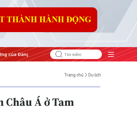
#Hội nghị Trung ương 3
Trang chủ
Du lịch
on Châu Á ở Tam