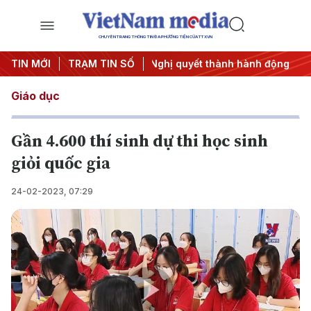
CHUYÊN TRANG THÔNG TIN ĐA PHƯƠNG TIỆN CỦA TTXVN
ung ương 3
TIN MỚI
TRẠM TIN SỐ
#Đưa Nghị quyết thành hành động
#Chiến dịc
Giáo dục
Gần 4.600 thí sinh dự thi học sinh
giỏi quốc gia
24-02-2023, 07:29