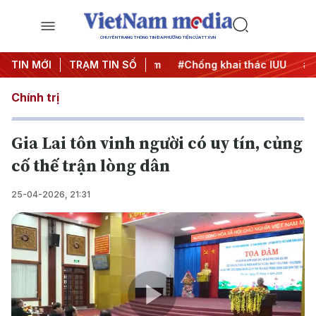
CHUYÊN TRANG THÔNG TIN ĐA PHƯƠNG TIỆN CỦA TTXVN
TIN MỚI
#Chiến dịch 500 ngày đêm
TRẠM TIN SỐ
#Chống khai thác IUU
#Căn
Chính trị
Gia Lai tôn vinh người có uy tín, củng
cố thế trận lòng dân
25-04-2026, 21:31