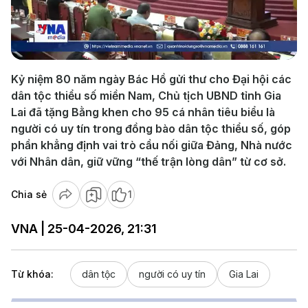
Play
Video
Kỷ niệm 80 năm ngày Bác Hồ gửi thư cho Đại hội các
dân tộc thiểu số miền Nam, Chủ tịch UBND tỉnh Gia
Lai đã tặng Bằng khen cho 95 cá nhân tiêu biểu là
người có uy tín trong đồng bào dân tộc thiểu số, góp
phần khẳng định vai trò cầu nối giữa Đảng, Nhà nước
với Nhân dân, giữ vững “thế trận lòng dân” từ cơ sở.
Chia sẻ
1
VNA | 25-04-2026, 21:31
Từ khóa:
dân tộc
người có uy tín
Gia Lai