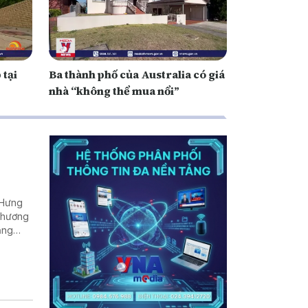
 tại
Ba thành phố của Australia có giá
nhà “không thể mua nổi”
(Hưng
 Thương
ăng
u hút
n địa