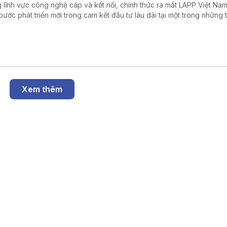
g lĩnh vực công nghệ cáp và kết nối, chính thức ra mắt LAPP Việt Na
bước phát triển mới trong cam kết đầu tư lâu dài tại một trong những t
ng sản xuất và công nghệ phát triển nhanh nhất Đông Nam Á.
Xem thêm