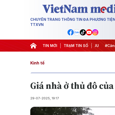
CHUYÊN TRANG THÔNG TIN ĐA PHƯƠNG TIỆ
TTXVN
hiến dịch 500 ngày đêm
TIN MỚI
#Chống khai thác IUU
TRẠM TIN SỐ
#Căng thẳ
Kinh tế
Giá nhà ở thủ đô của
29-07-2025, 19:17