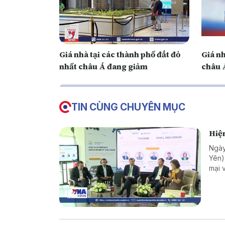
Giá nhà tại các thành phố đắt đỏ
Giá nh
nhất châu Á đang giảm
châu 
TIN CÙNG CHUYÊN MỤC
Hiện
Ngày
Yên)
mại 
trưở
sự t
phươ