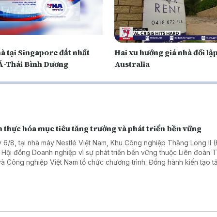
à tại Singapore đắt nhất
Hai xu hướng giá nhà đối lập
Á-Thái Bình Dương
Australia
 thực hóa mục tiêu tăng trưởng và phát triển bền vững
 6/8, tại nhà máy Nestlé Việt Nam, Khu Công nghiệp Thăng Long II 
 Hội đồng Doanh nghiệp vì sự phát triển bền vững thuộc Liên đoàn
và Công nghiệp Việt Nam tổ chức chương trình: Đồng hành kiến tạo t
ng bền vững: Doanh nghiệp – Địa phương – Quốc gia. Chương trình th
ham gia của hơn 50 đại biểu, diễn giả đến từ các cơ quan chính quyề
ng, doanh nghiệp trong và ngoài tỉnh Hưng Yên.