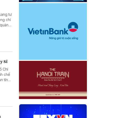
sang tư
ông chỉ
 quản
y Sĩ
ồ Chí
nh chế
n tín
h