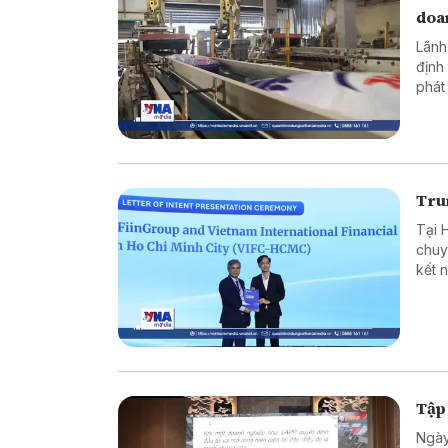
doa
Lãnh
định
phát
ninh
Trun
Tại 
chuy
kết 
ròng
Tập
Ngày