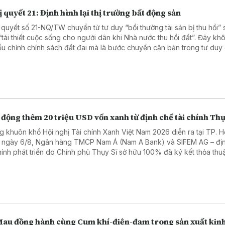
 quyết 21: Định hình lại thị trường bất động sản
 quyết số 21-NQ/TW chuyển từ tư duy “bồi thường tài sản bị thu hồi” 
“tái thiết cuộc sống cho người dân khi Nhà nước thu hồi đất”. Đây kh
iều chỉnh chính sách đất đai mà là bước chuyển căn bản trong tư duy
tác động sâu sắc đến thị trường bất động sản trong thời gian tới.
động thêm 20 triệu USD vốn xanh từ định chế tài chính Thụ
g khuôn khổ Hội nghị Tài chính Xanh Việt Nam 2026 diễn ra tại TP. H
 ngày 6/8, Ngân hàng TMCP Nam Á (Nam A Bank) và SIFEM AG – đị
chính phát triển do Chính phủ Thụy Sĩ sở hữu 100% đã ký kết thỏa thuậ
 xanh quốc tế trị giá 20 triệu USD, tương đương hơn 500 tỷ đồng.
Mau đồng hành cùng Cụm khí-điện-đạm trong sản xuất kin