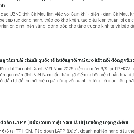
nh
 đạo UBND tỉnh Cà Mau làm việc với Cụm khí - điện - đạm Cà Mau, 
 sẽ tiếp tục đồng hành, tháo gỡ khó khăn, tạo điều kiện thuận lợi để 
 triển ổn định, bền vững, đóng góp cho tăng trưởng kinh tế và bảo 
 năng lượng.
g tâm Tài chính quốc tế hướng tới vai trò kết nối dòng vốn
Hội nghị Tài chính Xanh Việt Nam 2026 diễn ra ngày 6/8 tại TP.HCM, 
ên gia nhận định Việt Nam cần tháo gỡ điểm nghẽn về chuẩn hóa dự
nối đầu tư để thu hút hiệu quả dòng vốn xanh, hướng tới mục tiêu phát
 bằng "0" vào năm 2050.
 đoàn LAPP (Đức) xem Việt Nam là thị trường trọng điểm
 6/8 tại TP.HCM, Tập đoàn LAPP (Đức), doanh nghiệp hàng đầu thế 