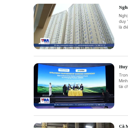
Nghị
Nghị
duy 
là đ
trị, 
Huy 
Tron
Minh
tài 
dụng
Cà 