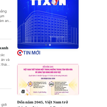
khẳng
cụm
đảm an
 xanh
TIN MỚI
các
 án và
 thải
Đến năm 2045, Việt Nam trở
giới