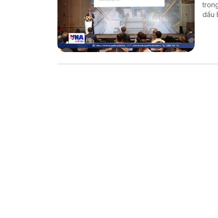
tron
dấu 
trườ