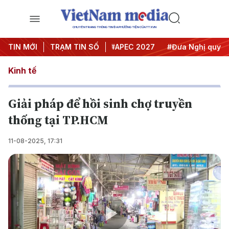
CHUYÊN TRANG THÔNG TIN ĐA PHƯƠNG TIỆN CỦA TTXVN
#Hội nghị Trung ương 3
TIN MỚI
TRẠM TIN SỐ
#APEC 2027
#Đưa Nghị quyết th
Kinh tế
Giải pháp để hồi sinh chợ truyền
thống tại TP.HCM
11-08-2025, 17:31