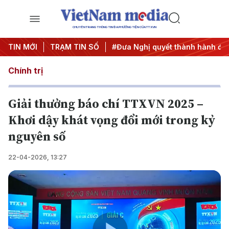
CHUYÊN TRANG THÔNG TIN ĐA PHƯƠNG TIỆN CỦA TTXVN
 ương 3
TIN MỚI
#APEC 2027
TRẠM TIN SỐ
#Đưa Nghị quyết thành hành động
Chính trị
Giải thưởng báo chí TTXVN 2025 –
Khơi dậy khát vọng đổi mới trong kỷ
nguyên số
22-04-2026, 13:27