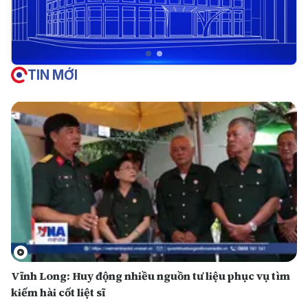
TIN MỚI
Vĩnh Long: Huy động nhiều nguồn tư liệu phục vụ tìm
kiếm hài cốt liệt sĩ