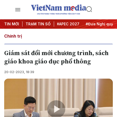
CHUYÊN TRANG THÔNG TIN ĐA PHƯƠNG TIỆN CỦA TTXVN
#Hội nghị Trung ương 3
TIN MỚI
TRẠM TIN SỐ
#APEC 2027
#Đưa Nghị quyết th
Chính trị
Giám sát đổi mới chương trình, sách
giáo khoa giáo dục phổ thông
20-02-2023, 18:39