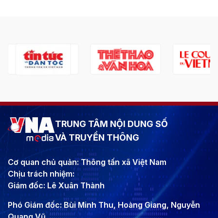
TRUNG TÂM NỘI DUNG SỐ
VÀ TRUYỀN THÔNG
Cơ quan chủ quản: Thông tấn xã Việt Nam
Chịu trách nhiệm:
Giám đốc: Lê Xuân Thành
Phó Giám đốc: Bùi Minh Thu, Hoàng Giang, Nguyễn
Quang Vũ