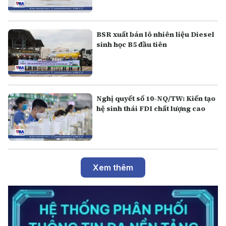
BSR xuất bán lô nhiên liệu Diesel
sinh học B5 đầu tiên
Nghị quyết số 10-NQ/TW: Kiến tạo
hệ sinh thái FDI chất lượng cao
Xem thêm