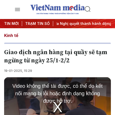
CHUYÊN TRANG THÔNG TIN ĐA PHƯƠNG TIỆN CỦA TTXVN
#APEC 2027
TIN MỚI
TRẠM TIN SỐ
#Đưa Nghị quyết thành hành động
#Chiến d
Kinh tế
Giao dịch ngân hàng tại quầy sẽ tạm
ngừng từ ngày 25/1-2/2
19-01-2025, 15:29
This
is
Video không thể tải được, có thể do kết
a
modal
nối mạng bị lỗi hoặc định dạng không
window.
được hỗ trợ.