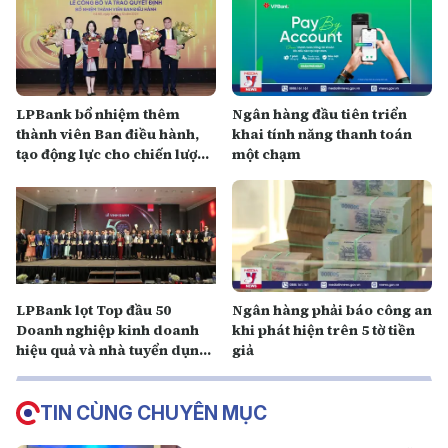
LPBank bổ nhiệm thêm
Ngân hàng đầu tiên triển
thành viên Ban điều hành,
khai tính năng thanh toán
tạo động lực cho chiến lược
một chạm
phát triển toàn diện, vận
hành xuất sắc
LPBank lọt Top đầu 50
Ngân hàng phải báo công an
Doanh nghiệp kinh doanh
khi phát hiện trên 5 tờ tiền
hiệu quả và nhà tuyển dụng
giả
được yêu thích 2024
TIN CÙNG CHUYÊN MỤC