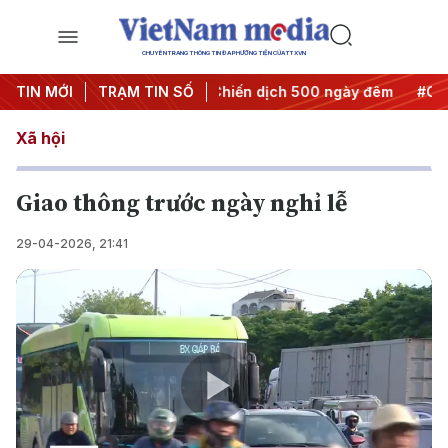
CHUYÊN TRANG THÔNG TIN ĐA PHƯƠNG TIỆN CỦA TTXVN
 thành hành động
TIN MỚI
TRẠM TIN SỐ
#Chiến dịch 500 ngày đêm
#Chống khai
Xã hội
Giao thông trước ngày nghỉ lễ
29-04-2026, 21:41
Play