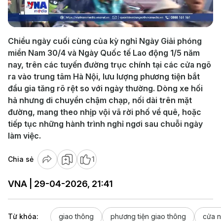
Video
Chiều ngày cuối cùng của kỳ nghỉ Ngày Giải phóng
miền Nam 30/4 và Ngày Quốc tế Lao động 1/5 năm
nay, trên các tuyến đường trục chính tại các cửa ngõ
ra vào trung tâm Hà Nội, lưu lượng phương tiện bắt
đầu gia tăng rõ rệt so với ngày thường. Dòng xe hối
hả nhưng di chuyển chậm chạp, nối dài trên mặt
đường, mang theo nhịp vội vã rời phố về quê, hoặc
tiếp tục những hành trình nghỉ ngơi sau chuỗi ngày
làm việc.
Chia sẻ
1
VNA | 29-04-2026, 21:41
Từ khóa:
giao thông
phương tiện giao thông
cửa 