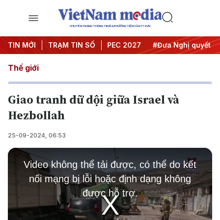
CHUYÊN TRANG THÔNG TIN ĐA PHƯƠNG TIỆN CỦA TTXVN
ội nghị Trung ương 3
TIN MỚI
TRẠM TIN SỐ
#APEC 2027
#Đưa Nghị quyết thành
Thế giới
Giao tranh dữ dội giữa Israel và
Hezbollah
25-09-2024, 06:53
This
is
Video không thể tải được, có thể do kết
a
modal
nối mạng bị lỗi hoặc định dạng không
window.
được hỗ trợ.