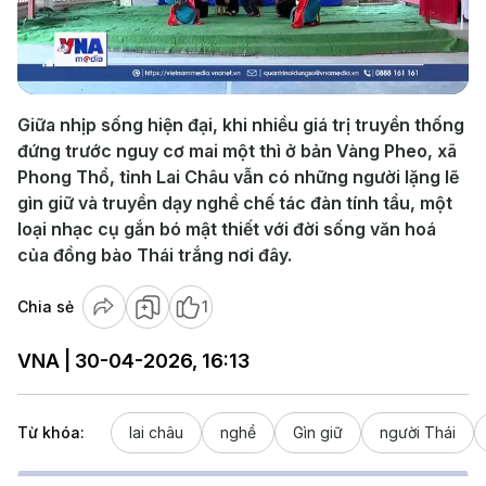
Play
Video
Giữa nhịp sống hiện đại, khi nhiều giá trị truyền thống
đứng trước nguy cơ mai một thì ở bản Vàng Pheo, xã
Phong Thổ, tỉnh Lai Châu vẫn có những người lặng lẽ
gìn giữ và truyền dạy nghề chế tác đàn tính tẩu, một
loại nhạc cụ gắn bó mật thiết với đời sống văn hoá
của đồng bào Thái trắng nơi đây.
Chia sẻ
1
VNA | 30-04-2026, 16:13
Từ khóa:
lai châu
nghề
Gìn giữ
người Thái