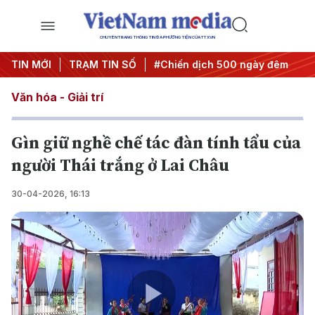
CHUYÊN TRANG THÔNG TIN ĐA PHƯƠNG TIỆN CỦA TTXVN
 quyết thành hành động
TIN MỚI
TRẠM TIN SỐ
#Chiến dịch 500 ngày đêm
#Chốn
Văn hóa - Giải trí
Gìn giữ nghề chế tác đàn tính tẩu của
người Thái trắng ở Lai Châu
30-04-2026, 16:13