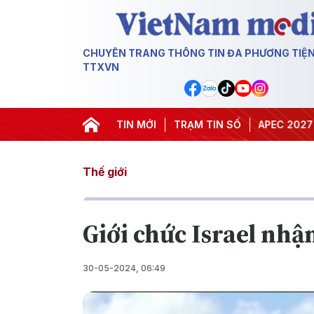
CHUYÊN TRANG THÔNG TIN ĐA PHƯƠNG TIỆ
TTXVN
#Hội nghị Trung ương 3
TIN MỚI
TRẠM TIN SỐ
#APEC 2027
#Đưa 
Thế giới
Giới chức Israel nhậ
30-05-2024, 06:49