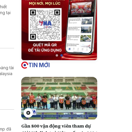
hiết
ng tại
TIN MỚI
ảng tài
alaysia
Gần 800 vận động viên tham dự
ump đã