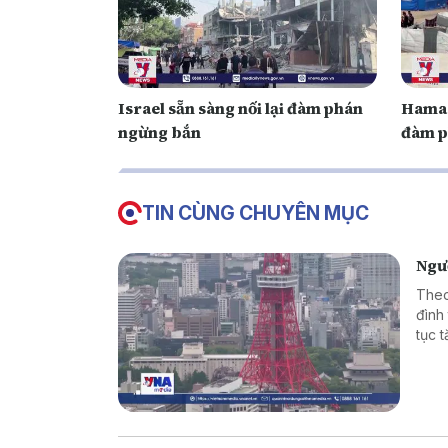
Israel sẵn sàng nối lại đàm phán
Hamas
ngừng bắn
đàm p
TIN CÙNG CHUYÊN MỤC
Ngườ
Theo
đình 
tục 