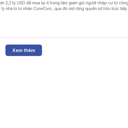
hơn 2,2 tỷ USD để mua lại 4 trung tâm giam giữ người nhập cư từ công
 lý nhà tù tư nhân CoreCivic, qua đó mở rộng quyền sở hữu trực tiếp
h phủ liên bang đối với hệ thống cơ sở giam giữ của Cơ quan Thực thi 
ải quan Mỹ (ICE) trong bối cảnh đẩy mạnh chiến dịch trục xuất ngườ
ất hợp pháp.
Xem thêm