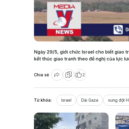
Ngày 29/5, giới chức Israel cho biết giao t
kết thúc giao tranh theo đề nghị của lực l
Chia sẻ
2
Từ khóa:
Israel
Dải Gaza
xung đột H