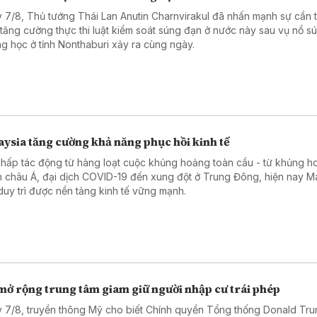
 7/8, Thủ tướng Thái Lan Anutin Charnvirakul đã nhấn mạnh sự cần t
 tăng cường thực thi luật kiểm soát súng đạn ở nước này sau vụ nổ sú
ng học ở tỉnh Nonthaburi xảy ra cùng ngày.
ysia tăng cường khả năng phục hồi kinh tế
chấp tác động từ hàng loạt cuộc khủng hoảng toàn cầu - từ khủng ho
h châu Á, đại dịch COVID-19 đến xung đột ở Trung Đông, hiện nay M
duy trì được nền tảng kinh tế vững mạnh.
mở rộng trung tâm giam giữ người nhập cư trái phép
 7/8, truyền thông Mỹ cho biết Chính quyền Tổng thống Donald Tr