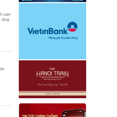
nh cam
h rằng
iệu