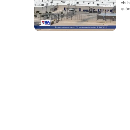
chi 
quản
chín
và H
cư b