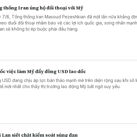
 thống Iran ủng hộ đối thoại với Mỹ
 7/8, Tổng thống Iran Masoud Pezeshkian đã một lần nữa khẳng đị
theo đuổi đối thoại nhằm bảo vệ các lợi ích quốc gia, song nhấn mạn
an sẽ không bị ép buộc phải đầu hàng.
sốc việc làm Mỹ đẩy đồng USD lao dốc
 USD đang chịu áp lực bán tháo mạnh mẽ trên diện rộng sau khi số l
 tế mới nhất cho thấy thị trường lao động Mỹ bất ngờ suy yếu.
 Lan siết chặt kiểm soát súng đạn