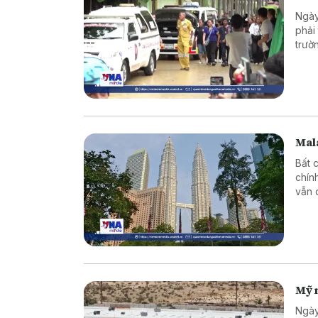
Ngày
phải
trườ
Mala
Bất 
chín
vẫn 
Mỹ 
Ngày