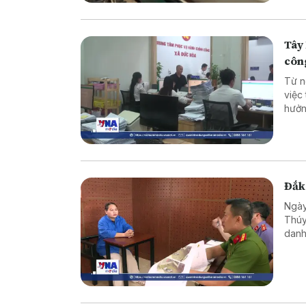
Tây 
côn
Từ n
việc
hưởn
động
nghi
Đắk 
Ngày
Thúy
danh
trốn 