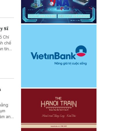
y Sĩ
ồ Chí
nh chế
n tín
h
khẳng
cụm
đảm an