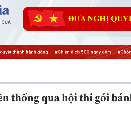
N CỦA
quyết thành hành động
#Chiến dịch 500 ngày đêm
#Chốn
yền thống qua hội thi gói b