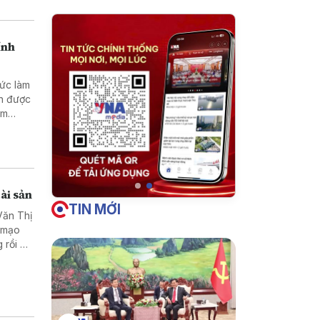
ính
hức làm
nh được
ằm
doanh
ài sản
TIN MỚI
Văn Thị
ã mạo
 rồi bỏ