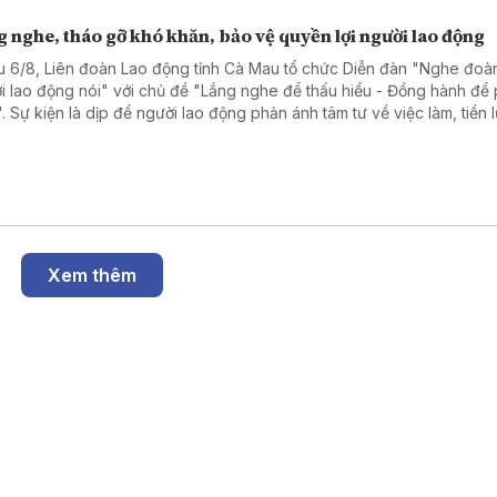
 nghe, tháo gỡ khó khăn, bảo vệ quyền lợi người lao động
u 6/8, Liên đoàn Lao động tỉnh Cà Mau tổ chức Diễn đàn "Nghe đoàn
i lao động nói" với chủ đề "Lắng nghe để thấu hiểu - Đồng hành để 
n". Sự kiện là dịp để người lao động phản ánh tâm tư về việc làm, tiền
ình trạng nợ đọng bảo hiểm xã hội, qua đó lãnh đạo tỉnh và các sở n
tiếp đối thoại, tháo gỡ khó khăn.
Xem thêm