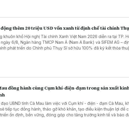
động thêm 20 triệu USD vốn xanh từ định chế tài chính Thụ
g khuôn khổ Hội nghị Tài chính Xanh Việt Nam 2026 diễn ra tại TP. H
 ngày 6/8, Ngân hàng TMCP Nam Á (Nam A Bank) và SIFEM AG – đị
chính phát triển do Chính phủ Thụy Sĩ sở hữu 100% đã ký kết thỏa thuậ
 xanh quốc tế trị giá 20 triệu USD, tương đương hơn 500 tỷ đồng.
Mau đồng hành cùng Cụm khí-điện-đạm trong sản xuất kin
nh
 đạo UBND tỉnh Cà Mau làm việc với Cụm khí - điện - đạm Cà Mau, 
 sẽ tiếp tục đồng hành, tháo gỡ khó khăn, tạo điều kiện thuận lợi để 
 triển ổn định, bền vững, đóng góp cho tăng trưởng kinh tế và bảo 
 năng lượng.