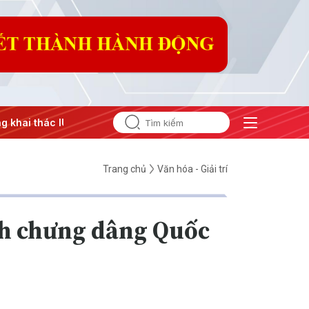
g khai thác IUU
#Căng thẳng Trung Đông
#An ninh năng 
Trang chủ
Văn hóa - Giải trí
ánh chưng dâng Quốc