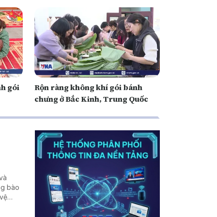
nh gói
Rộn ràng không khí gói bánh
chưng ở Bắc Kinh, Trung Quốc
 và
ng bào
 vệ