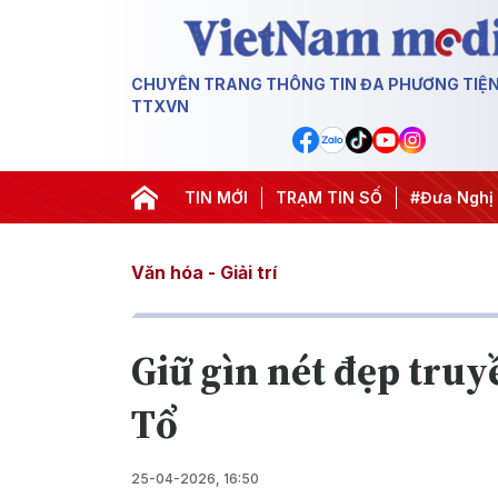
CHUYÊN TRANG THÔNG TIN ĐA PHƯƠNG TIỆ
TTXVN
TIN MỚI
#Hội nghị Trung ương 3
TRẠM TIN SỐ
#Đưa Nghị 
Văn hóa - Giải trí
Giữ gìn nét đẹp tru
Tổ
25-04-2026, 16:50