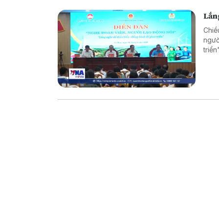
Lắng
Chiề
ngườ
triể
và t
trực 