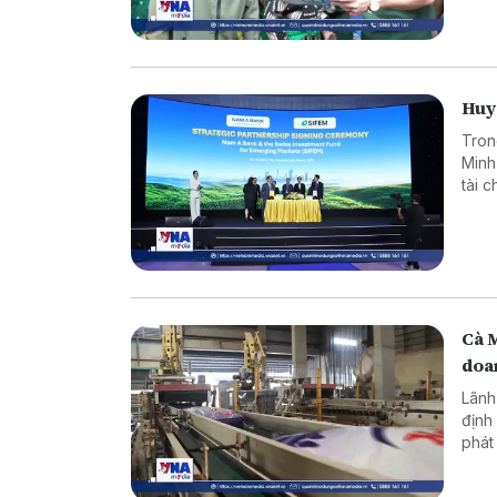
Huy 
Tron
Minh
tài 
dụng
Cà 
doa
Lãnh
định
phát
ninh