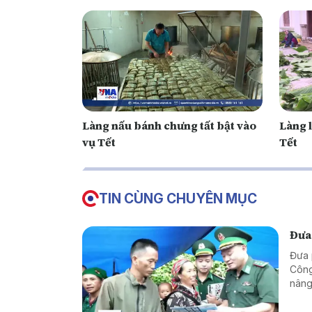
Làng nấu bánh chưng tất bật vào
Làng 
vụ Tết
Tết
TIN CÙNG CHUYÊN MỤC
Đưa
Đưa 
Công
nâng
vững