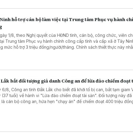
Ninh hỗ trợ cán bộ làm việc tại Trung tâm Phục vụ hành ch
g
gày 1/8, theo Nghị quyết của HĐND tỉnh, cán bộ, công chức, viên c
 tại Trung tâm Phục vụ hành chính công cấp tỉnh và cấp xã ở Tây Ni
g mức hỗ trợ 3 triệu đồng/người/tháng. Chính sách thiết thực này nh
 viên đội ngũ nhân sự, nâng cao chất lượng phục vụ người dân và 
ệp.
Lắk bắt đối tượng giả danh Công an để lừa đảo chiếm đoạt t
 6/8, Công an tỉnh Đắk Lắk cho biết đã khởi tố bị can, bắt tạm giam 
 (37 tuổi) về hành vi "Lừa đảo chiếm đoạt tài sản". Đối tượng này đ
 là cán bộ công an, hứa hẹn "chạy án" để chiếm đoạt 400 triệu đồng
ra Hà Nội trước khi bị trinh sát bắt giữ.