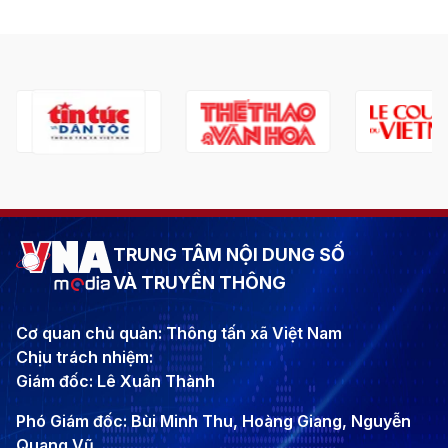
TRUNG TÂM NỘI DUNG SỐ
VÀ TRUYỀN THÔNG
Cơ quan chủ quản: Thông tấn xã Việt Nam
Chịu trách nhiệm:
Giám đốc: Lê Xuân Thành
Phó Giám đốc: Bùi Minh Thu, Hoàng Giang, Nguyễn
Quang Vũ