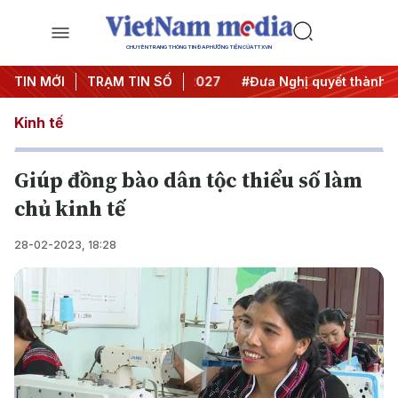
CHUYÊN TRANG THÔNG TIN ĐA PHƯƠNG TIỆN CỦA TTXVN
ghị Trung ương 3
TIN MỚI
TRẠM TIN SỐ
#APEC 2027
#Đưa Nghị quyết thành hàn
Kinh tế
Giúp đồng bào dân tộc thiểu số làm
chủ kinh tế
28-02-2023, 18:28