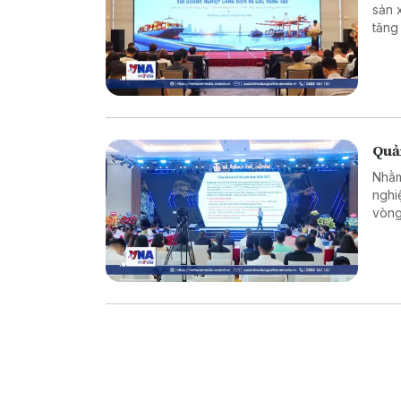
sản 
tăng
nghi
Quả
Nhằm
nghi
vòng
nghi