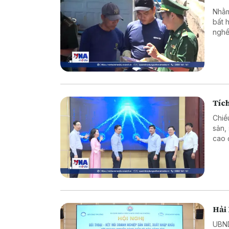
Nhằm
bất 
nghề
tuyê
Tích
Chiề
sản,
cao 
vùng
Hải 
UBND thành p