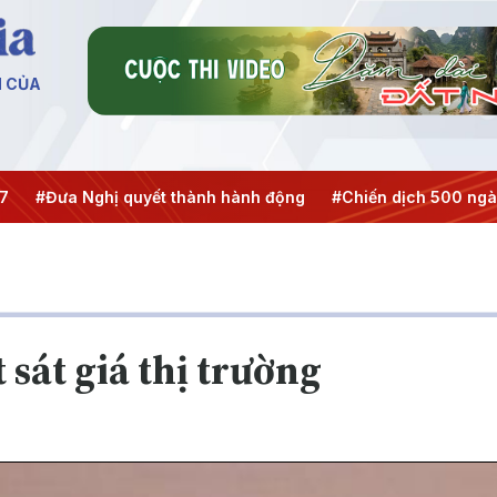
N CỦA
ưa Nghị quyết thành hành động
#Chiến dịch 500 ngày đêm
 sát giá thị trường