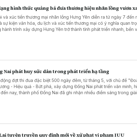
dạng hình thức quảng bá đưa thương hiệu nhãn lồng vươn x
ội và xúc tiến thương mại nhãn lồng Hưng Yên diễn ra từ ngày 7 đến
là sự kiện văn hóa, du lịch và xúc tiến thương mại có ý nghĩa quan tr
g hành trình xây dựng Hưng Yên trở thành tỉnh phát triển nhanh, bền 
ền kinh tế năng động trên cơ sở phát huy các giá trị văn hóa truyền 
ợi thế nông nghiệp đặc trưng.
 Nai phát huy sức dân trong phát triển hạ tầng
 động đợt thi đua đặc biệt 500 ngày đêm, từ tháng 5, với chủ đề "Đo
ương - Hiệu quả - Bứt phá, xây dựng Đồng Nai phát triển văn minh, h
, đến nay, thành phố Đồng Nai đã ghi nhận nhiều điểm sáng trong giả
bằng, tạo đà bứt phá mạnh mẽ cho hệ thống hạ tầng và kinh tế - xã h
ng.
Lai tuyên truyền quy định mới về xử phạt vi phạm IUU