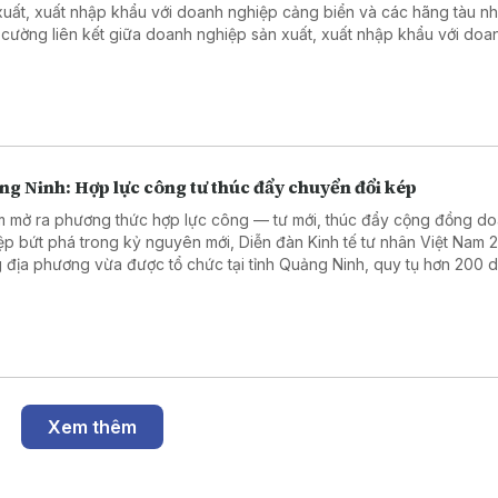
xuất, xuất nhập khẩu với doanh nghiệp cảng biển và các hãng tàu n
 cường liên kết giữa doanh nghiệp sản xuất, xuất nhập khẩu với doa
ệp cảng biển, logistics và các hãng tàu.
ng Ninh: Hợp lực công tư thúc đẩy chuyển đổi kép
 mở ra phương thức hợp lực công — tư mới, thúc đẩy cộng đồng d
ệp bứt phá trong kỷ nguyên mới, Diễn đàn Kinh tế tư nhân Việt Nam 
 địa phương vừa được tổ chức tại tỉnh Quảng Ninh, quy tụ hơn 200 
ệp ở nhiều địa phương.
Xem thêm