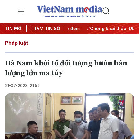
CHUYÊN TRANG THÔNG TIN ĐA PHƯƠNG TIỆN CỦA TTXVN
ng
TIN MỚI
#Chiến dịch 500 ngày đêm
TRẠM TIN SỐ
#Chống khai thác IUU
#C
Pháp luật
Hà Nam khởi tố đối tượng buôn bán
lượng lớn ma túy
21-07-2023, 21:59