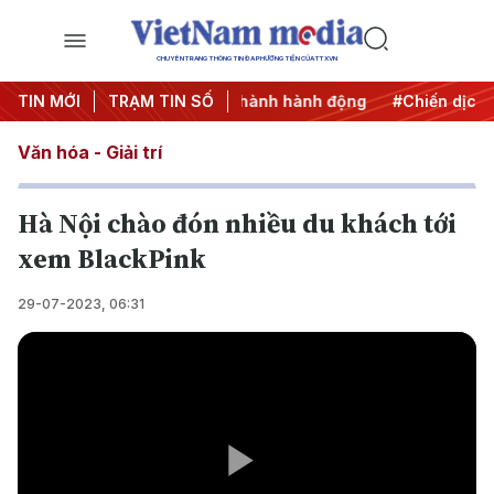
CHUYÊN TRANG THÔNG TIN ĐA PHƯƠNG TIỆN CỦA TTXVN
27
TIN MỚI
#Đưa Nghị quyết thành hành động
TRẠM TIN SỐ
#Chiến dịch 500 n
Văn hóa - Giải trí
Hà Nội chào đón nhiều du khách tới
xem BlackPink
29-07-2023, 06:31