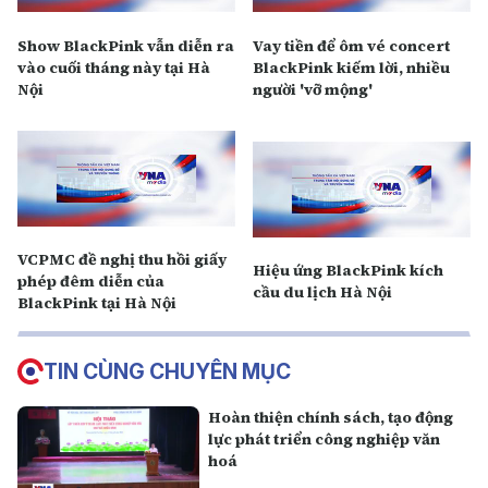
Show BlackPink vẫn diễn ra
Vay tiền để ôm vé concert
vào cuối tháng này tại Hà
BlackPink kiếm lời, nhiều
Nội
người 'vỡ mộng'
VCPMC đề nghị thu hồi giấy
Hiệu ứng BlackPink kích
phép đêm diễn của
cầu du lịch Hà Nội
BlackPink tại Hà Nội
TIN CÙNG CHUYÊN MỤC
Hoàn thiện chính sách, tạo động
lực phát triển công nghiệp văn
hoá