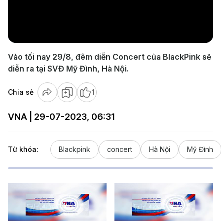
Play
Video
Vào tối nay 29/8, đêm diễn Concert của BlackPink sẽ
diễn ra tại SVĐ Mỹ Đình, Hà Nội.
Chia sẻ
1
VNA | 29-07-2023, 06:31
Từ khóa:
Blackpink
concert
Hà Nội
Mỹ Đình