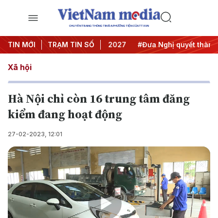
CHUYÊN TRANG THÔNG TIN ĐA PHƯƠNG TIỆN CỦA TTXVN
nghị Trung ương 3
TIN MỚI
TRẠM TIN SỐ
#APEC 2027
#Đưa Nghị quyết thành hà
Xã hội
Hà Nội chỉ còn 16 trung tâm đăng
kiểm đang hoạt động
27-02-2023, 12:01