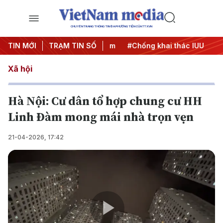
CHUYÊN TRANG THÔNG TIN ĐA PHƯƠNG TIỆN CỦA TTXVN
TIN MỚI
#Chiến dịch 500 ngày đêm
TRẠM TIN SỐ
#Chống khai thác IUU
#Căn
Xã hội
Hà Nội: Cư dân tổ hợp chung cư HH
Linh Đàm mong mái nhà trọn vẹn
21-04-2026, 17:42