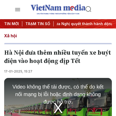
CHUYÊN TRANG THÔNG TIN ĐA PHƯƠNG TIỆN CỦA TTXVN
ị Trung ương 3
TIN MỚI
TRẠM TIN SỐ
#Đưa Nghị quyết thành hành động
#Chiến
Xã hội
Hà Nội đưa thêm nhiều tuyến xe buýt
điện vào hoạt động dịp Tết
17-01-2025, 15:27
This
is
Video không thể tải được, có thể do kết
a
modal
nối mạng bị lỗi hoặc định dạng không
window.
được hỗ trợ.