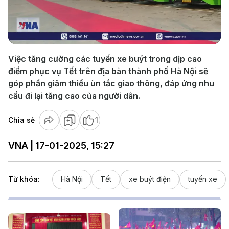
Play
Video
Việc tăng cường các tuyến xe buýt trong dịp cao
điểm phục vụ Tết trên địa bàn thành phố Hà Nội sẽ
góp phần giảm thiểu ùn tắc giao thông, đáp ứng nhu
cầu đi lại tăng cao của người dân.
Chia sẻ
1
VNA | 17-01-2025, 15:27
Từ khóa:
Hà Nội
Tết
xe buýt điện
tuyến xe