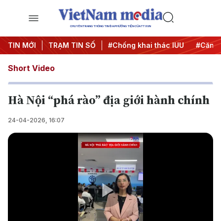
CHUYÊN TRANG THÔNG TIN ĐA PHƯƠNG TIỆN CỦA TTXVN
#Chiến dịch 500 ngày đêm
TIN MỚI
TRẠM TIN SỐ
#Chống khai thác IUU
#Căng t
Short Video
Hà Nội “phá rào” địa giới hành chính
24-04-2026, 16:07
Play