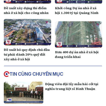
Đề xuất xây dựng thí điểm
Khởi công Dự án nhà ở xã
nhà ở xã hội cho công nhân
hội 1.300 tỷ tại Quảng Ninh
Đề xuất bỏ quy định chủ đầu
Hơn 400 dự án nhà ở xã hội
tư phải dành 20% quỹ đất
đang triển khai
xây nhà ở xã hội
TIN CÙNG CHUYÊN MỤC
Động viên đội lấy mẫu hài cốt tại
nghĩa trang liệt sĩ Bình Thuận