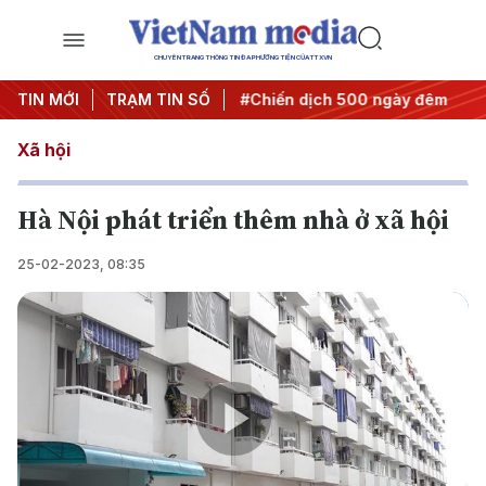
CHUYÊN TRANG THÔNG TIN ĐA PHƯƠNG TIỆN CỦA TTXVN
ghị quyết thành hành động
TIN MỚI
TRẠM TIN SỐ
#Chiến dịch 500 ngày đêm
#
Xã hội
Hà Nội phát triển thêm nhà ở xã hội
25-02-2023, 08:35
Play