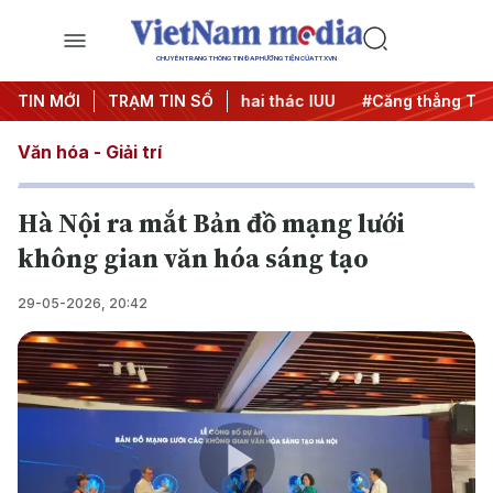
CHUYÊN TRANG THÔNG TIN ĐA PHƯƠNG TIỆN CỦA TTXVN
00 ngày đêm
TIN MỚI
TRẠM TIN SỐ
#Chống khai thác IUU
#Căng thẳng Trung Đô
Văn hóa - Giải trí
Hà Nội ra mắt Bản đồ mạng lưới
không gian văn hóa sáng tạo
29-05-2026, 20:42