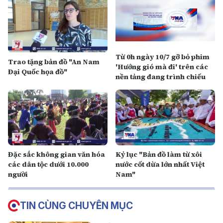
Từ 0h ngày 10/7 gỡ bỏ phim
Trao tặng bản đồ "An Nam
'Hướng gió mà đi' trên các
Đại Quốc họa đồ"
nền tảng đang trình chiếu
Đặc sắc không gian văn hóa
Kỷ lục "Bản đồ làm từ xôi
các dân tộc dưới 10.000
nước cốt dừa lớn nhất Việt
người
Nam"
TIN CÙNG CHUYÊN MỤC