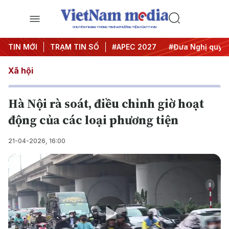
CHUYÊN TRANG THÔNG TIN ĐA PHƯƠNG TIỆN CỦA TTXVN
TIN MỚI
#Hội nghị Trung ương 3
TRẠM TIN SỐ
#APEC 2027
#Đưa Nghị quyết 
Xã hội
Hà Nội rà soát, điều chỉnh giờ hoạt
động của các loại phương tiện
21-04-2026, 16:00