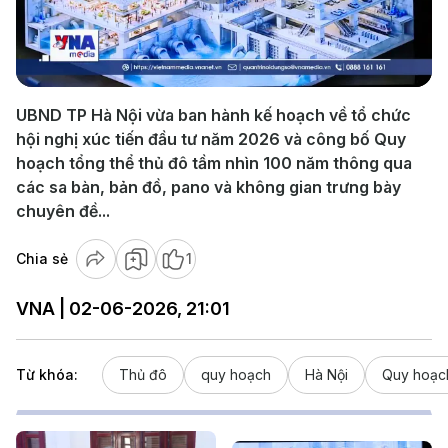
Play
Video
UBND TP Hà Nội vừa ban hành kế hoạch về tổ chức
hội nghị xúc tiến đầu tư năm 2026 và công bố Quy
hoạch tổng thể thủ đô tầm nhìn 100 năm thông qua
các sa bàn, bản đồ, pano và không gian trưng bày
chuyên đề...
Chia sẻ
1
VNA | 02-06-2026, 21:01
Từ khóa:
Thủ đô
quy hoạch
Hà Nội
Quy hoạch