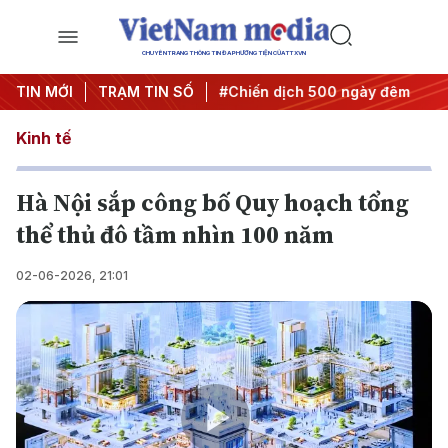
CHUYÊN TRANG THÔNG TIN ĐA PHƯƠNG TIỆN CỦA TTXVN
ị quyết thành hành động
TIN MỚI
TRẠM TIN SỐ
#Chiến dịch 500 ngày đêm
#Chố
Kinh tế
Hà Nội sắp công bố Quy hoạch tổng
thể thủ đô tầm nhìn 100 năm
02-06-2026, 21:01