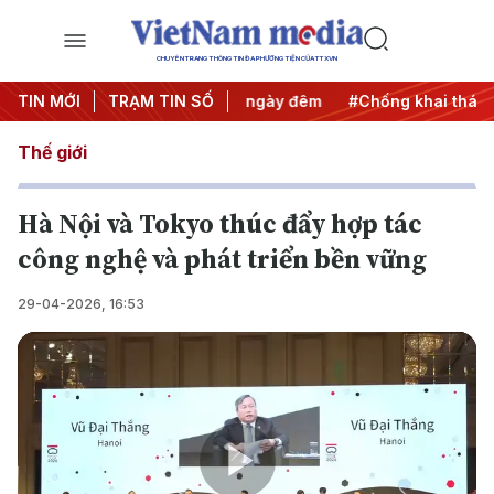
CHUYÊN TRANG THÔNG TIN ĐA PHƯƠNG TIỆN CỦA TTXVN
 động
TIN MỚI
#Chiến dịch 500 ngày đêm
TRẠM TIN SỐ
#Chống khai thác IUU
Thế giới
Hà Nội và Tokyo thúc đẩy hợp tác
công nghệ và phát triển bền vững
29-04-2026, 16:53