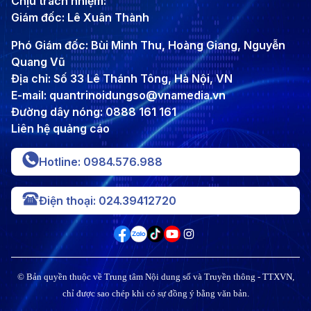
Chịu trách nhiệm:
Giám đốc: Lê Xuân Thành
Phó Giám đốc: Bùi Minh Thu, Hoàng Giang, Nguyễn
Quang Vũ
Địa chỉ: Số 33 Lê Thánh Tông, Hà Nội, VN
E-mail: quantrinoidungso@vnamedia.vn
Đường dây nóng: 0888 161 161
Liên hệ quảng cáo
Hotline: 0984.576.988
Điện thoại: 024.39412720
© Bản quyền thuộc về Trung tâm Nội dung số và Truyền thông - TTXVN,
chỉ được sao chép khi có sự đồng ý bằng văn bản.