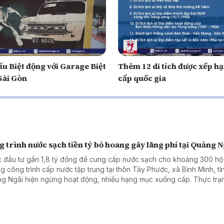
ấu Biệt động với Garage Biệt
Thêm 12 di tích được xếp h
Sài Gòn
cấp quốc gia
 trình nước sạch tiền tỷ bỏ hoang gây lãng phí tại Quảng N
 đầu tư gần 1,8 tỷ đồng để cung cấp nước sạch cho khoảng 300 hộ
g công trình cấp nước tập trung tại thôn Tây Phước, xã Bình Minh, tỉ
g Ngãi hiện ngừng hoạt động, nhiều hạng mục xuống cấp. Thực trạ
g chỉ gây lãng phí nguồn lực đầu tư mà còn khiến nhu cầu nước sạc
i dân chưa được đáp ứng.