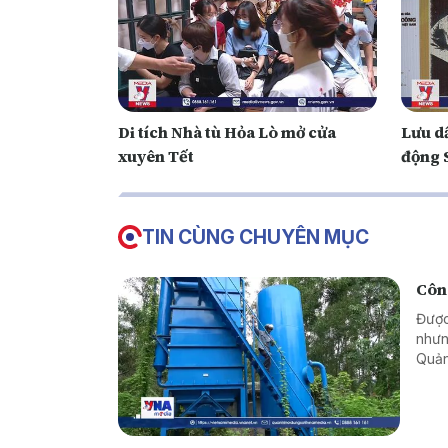
Di tích Nhà tù Hỏa Lò mở cửa
Lưu d
xuyên Tết
động 
TIN CÙNG CHUYÊN MỤC
Công
Được
nhưn
Quản
khôn
ngườ