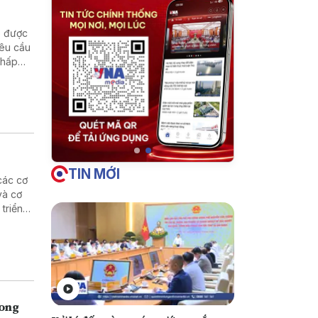
p được
yêu cầu
chấp
TIN MỚI
các cơ
và cơ
 triển
g và
rong