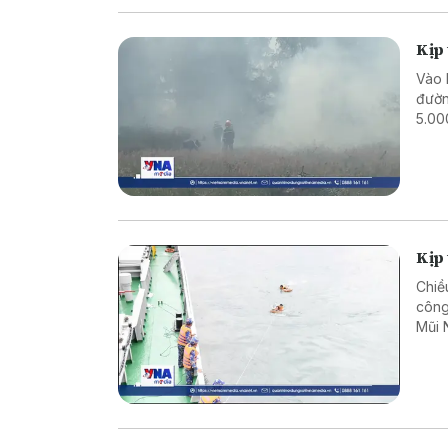
Kịp
Vào 
đườn
5.00
Kịp 
Chiề
công
Mũi 