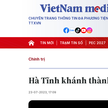
CHUYÊN TRANG THÔNG TIN ĐA PHƯƠNG TIỆ
TTXVN
#Hội nghị Trung ương 3
TIN MỚI
TRẠM TIN SỐ
#APEC 2027
#Đưa 
Chính trị
Hà Tĩnh khánh thành 
23-07-2023, 17:09