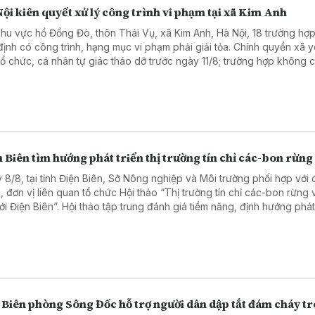
ội kiên quyết xử lý công trình vi phạm tại xã Kim Anh
khu vực hồ Đồng Đò, thôn Thái Vụ, xã Kim Anh, Hà Nội, 18 trường hợ
định có công trình, hạng mục vi phạm phải giải tỏa. Chính quyền xã 
tổ chức, cá nhân tự giác tháo dỡ trước ngày 11/8; trường hợp không 
 sẽ tổ chức cưỡng chế, xử lý theo quy định.
 Biên tìm hướng phát triển thị trường tín chỉ các-bon rừng
 8/8, tại tỉnh Điện Biên, Sở Nông nghiệp và Môi trường phối hợp với 
, đơn vị liên quan tổ chức Hội thảo “Thị trường tín chỉ các-bon rừng 
với Điện Biên”. Hội thảo tập trung đánh giá tiềm năng, định hướng phát
trường tín chỉ các-bon rừng, góp phần nâng cao giá trị tài nguyên rừn
thêm nguồn lực cho bảo vệ rừng, phát triển sinh kế.
 Biên phòng Sông Đốc hỗ trợ người dân dập tắt đám cháy t