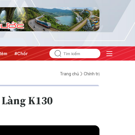
Chống khai thác IUU
#Căng thẳng Trung Đông
#An ninh n
Trang chủ
Chính trị
a Làng K130