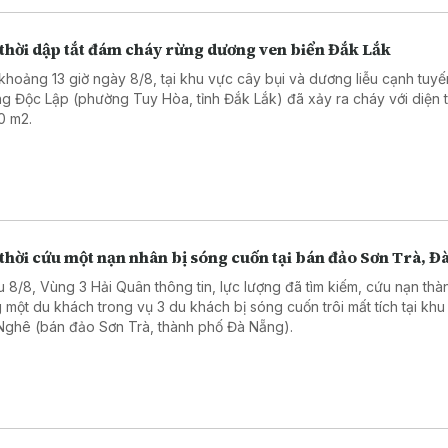
 thời dập tắt đám cháy rừng dương ven biển Đắk Lắk
khoảng 13 giờ ngày 8/8, tại khu vực cây bụi và dương liễu cạnh tuyế
g Độc Lập (phường Tuy Hòa, tỉnh Đắk Lắk) đã xảy ra cháy với diện t
0 m2.
thời cứu một nạn nhân bị sóng cuốn tại bán đảo Sơn Trà, Đ
u 8/8, Vùng 3 Hải Quân thông tin, lực lượng đã tìm kiếm, cứu nạn thà
 một du khách trong vụ 3 du khách bị sóng cuốn trôi mất tích tại khu
Nghê (bán đảo Sơn Trà, thành phố Đà Nẵng).