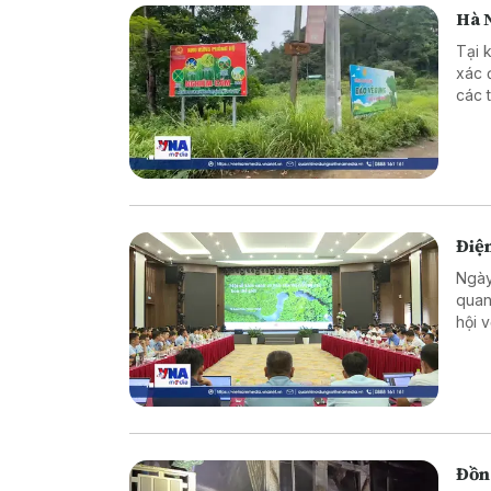
Hà N
Tại 
xác 
các 
hành
Điện
Ngày
quan
hội 
thị 
tạo 
Đồn