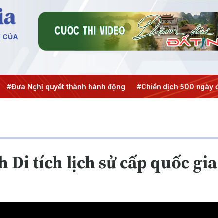
N CỦA
Nghị quyết thành hành động
#Chiến dịch 500 ngày đêm
#
Di tích lịch sử cấp quốc gi