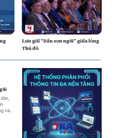
ạng
Lưu giữ “Dấu son ngời” giữa lòng
Thủ đô
gãi
 dân,
nh
ng này
h của