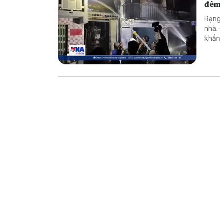
đê
Rạng
nhà.
khẩn
dập 