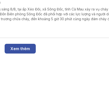
m
 sáng 8/8, tại ấp Xẻo Đôi, xã Sông Đốc, tỉnh Cà Mau xảy ra vụ cháy
 Đồn Biên phòng Sông Đốc đã phối hợp với các lực lượng và người 
 trương chữa cháy, đến khoảng 5 giờ 30 phút cùng ngày đám cháy 
tắt hoàn toàn, không ghi nhận thiệt hại về người.
Xem thêm