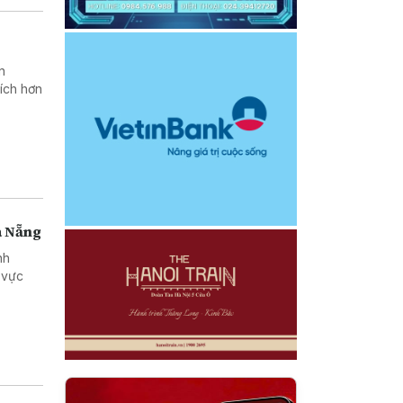
n
ích hơn
à Nẵng
nh
 vực