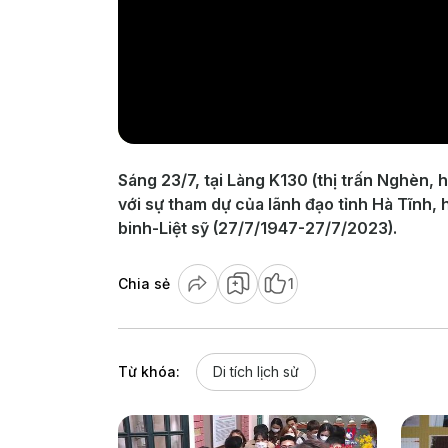
Sáng 23/7, tại Làng K130 (thị trấn Nghèn, 
với sự tham dự của lãnh đạo tỉnh Hà Tĩnh
binh-Liệt sỹ (27/7/1947-27/7/2023).
Chia sẻ
1
Từ khóa:
Di tích lịch sử