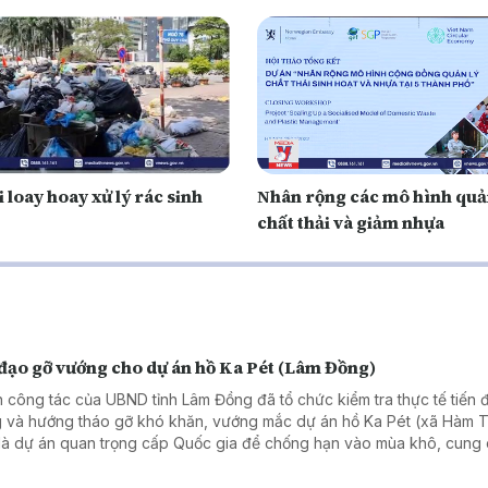
 loay hoay xử lý rác sinh
Nhân rộng các mô hình quả
chất thải và giảm nhựa
 đạo gỡ vướng cho dự án hồ Ka Pét (Lâm Đồng)
 công tác của UBND tỉnh Lâm Đồng đã tổ chức kiểm tra thực tế tiến đ
 và hướng tháo gỡ khó khăn, vướng mắc dự án hồ Ka Pét (xã Hàm T
là dự án quan trọng cấp Quốc gia để chống hạn vào mùa khô, cung
 cho sản xuất, sinh hoạt cho khu vực ven biển Lâm Đồng