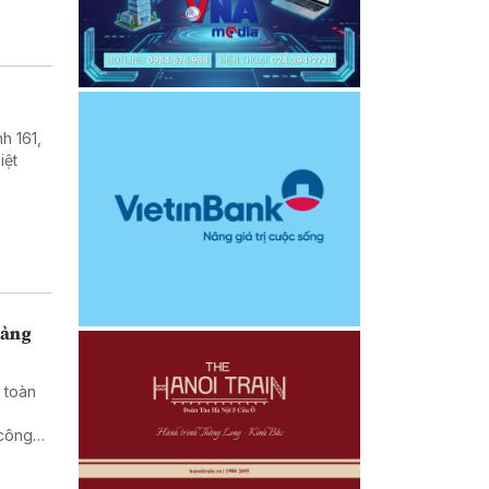
h 161,
iệt
uảng
 toàn
 công