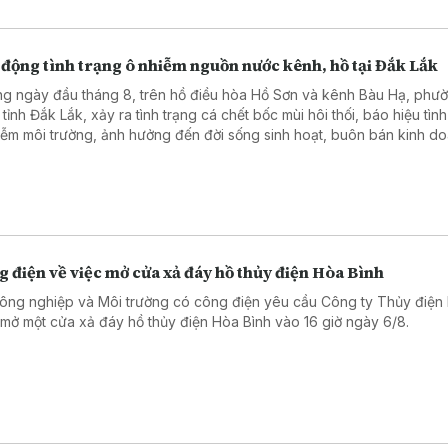
 động tình trạng ô nhiễm nguồn nước kênh, hồ tại Đắk Lắk
g ngày đầu tháng 8, trên hồ điều hòa Hồ Sơn và kênh Bàu Hạ, phư
tỉnh Đắk Lắk, xảy ra tình trạng cá chết bốc mùi hôi thối, báo hiệu tình
iễm môi trường, ảnh hưởng đến đời sống sinh hoạt, buôn bán kinh d
 ảnh du lịch địa phương.
 điện về việc mở cửa xả đáy hồ thủy điện Hòa Bình
ông nghiệp và Môi trường có công điện yêu cầu Công ty Thủy điện
 mở một cửa xả đáy hồ thủy điện Hòa Bình vào 16 giờ ngày 6/8.