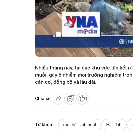
Nhiều tháng nay, tại các khu vực tập kết rá
muỗi, gây ô nhiễm môi trường nghiêm trọng
căn cơ, đồng bộ và lâu dài.
Chia sẻ
1
Từ khóa:
rác thải sinh hoạt
Hà Tĩnh