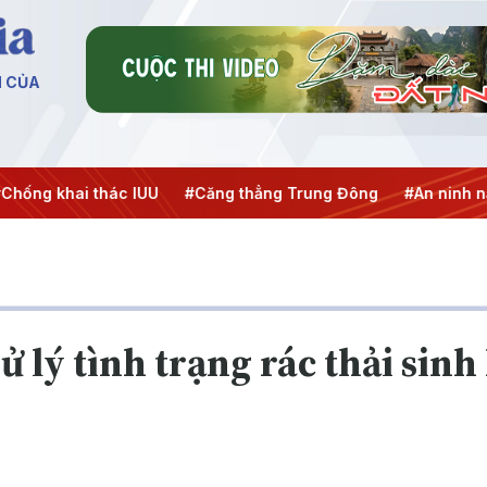
N CỦA
hai thác IUU
#Căng thẳng Trung Đông
#An ninh năng lượ
 lý tình trạng rác thải sinh