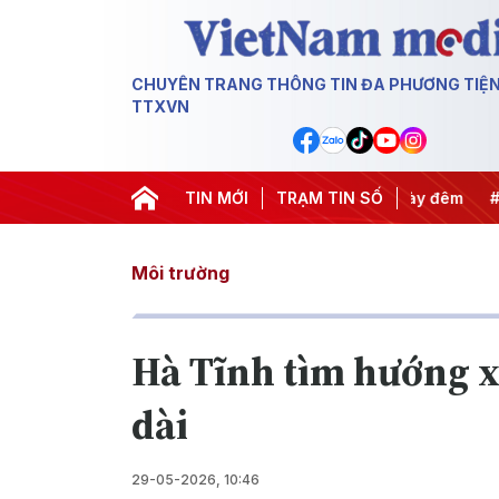
CHUYÊN TRANG THÔNG TIN ĐA PHƯƠNG TIỆ
TTXVN
ết thành hành động
#Chiến dịch 500 ngày đêm
TIN MỚI
TRẠM TIN SỐ
#Chống k
Môi trường
Hà Tĩnh tìm hướng xử
dài
29-05-2026, 10:46