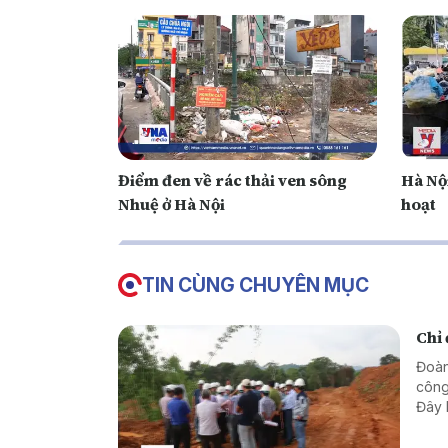
Điểm đen về rác thải ven sông
Hà Nội
Nhuệ ở Hà Nội
hoạt
TIN CÙNG CHUYÊN MỤC
Chỉ
Đoàn
công
Đây 
nước