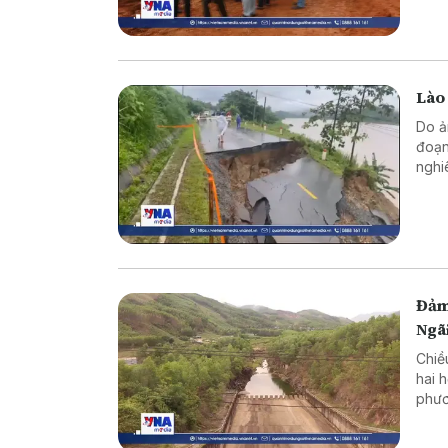
Lào 
Do ả
đoạn
nghi
Đảm
Ngã
Chiề
hai 
phươ
trìn