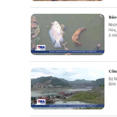
Báo
Nhữn
Hòa, 
ô nh
hình
Công
Bộ N
Bình