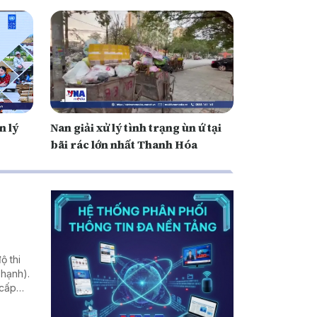
n lý
Nan giải xử lý tình trạng ùn ứ tại
bãi rác lớn nhất Thanh Hóa
ộ thi
hạnh).
 cấp