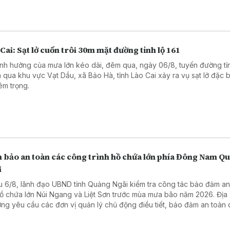
Cai: Sạt lở cuốn trôi 30m mặt đường tỉnh lộ 161
nh hưởng của mưa lớn kéo dài, đêm qua, ngày 06/8, tuyến đường tỉn
 qua khu vực Vạt Dầu, xã Bảo Hà, tỉnh Lào Cai xảy ra vụ sạt lở đặc b
êm trọng.
 bảo an toàn các công trình hồ chứa lớn phía Đông Nam Q
i
u 6/8, lãnh đạo UBND tỉnh Quảng Ngãi kiểm tra công tác bảo đảm an
hồ chứa lớn Núi Ngang và Liệt Sơn trước mùa mưa bão năm 2026. Địa
ng yêu cầu các đơn vị quản lý chủ động điều tiết, bảo đảm an toàn
h và ứng phó hiệu quả với các tình huống mưa lũ.