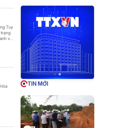
ờng Tuy
 trạng
oanh và
TIN MỚI
 Hòa