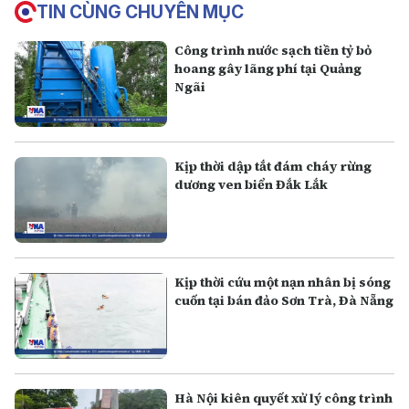
TIN CÙNG CHUYÊN MỤC
Công trình nước sạch tiền tỷ bỏ
hoang gây lãng phí tại Quảng
Ngãi
Kịp thời dập tắt đám cháy rừng
dương ven biển Đắk Lắk
Kịp thời cứu một nạn nhân bị sóng
cuốn tại bán đảo Sơn Trà, Đà Nẵng
Hà Nội kiên quyết xử lý công trình