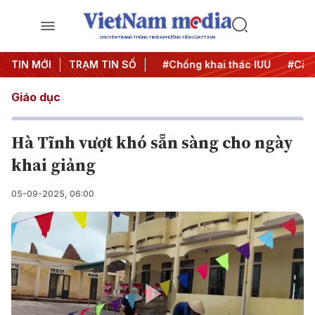
CHUYÊN TRANG THÔNG TIN ĐA PHƯƠNG TIỆN CỦA TTXVN
#Chiến dịch 500 ngày đêm
TIN MỚI
TRẠM TIN SỐ
#Chống khai thác IUU
#Căng
Giáo dục
Hà Tĩnh vượt khó sẵn sàng cho ngày
khai giảng
05-09-2025, 06:00