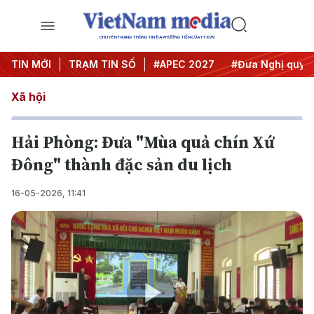
CHUYÊN TRANG THÔNG TIN ĐA PHƯƠNG TIỆN CỦA TTXVN
#Hội nghị Trung ương 3
TIN MỚI
TRẠM TIN SỐ
#APEC 2027
#Đưa Nghị quyết 
Xã hội
Hải Phòng: Đưa "Mùa quả chín Xứ
Đông" thành đặc sản du lịch
16-05-2026, 11:41