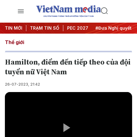
CHUYÊN TRANG THÔNG TIN ĐA PHƯƠNG TIỆN CỦA TTXVN
ội nghị Trung ương 3
TIN MỚI
TRẠM TIN SỐ
#APEC 2027
#Đưa Nghị quyết thành
Thế giới
Hamilton, điểm đến tiếp theo của đội
tuyển nữ Việt Nam
26-07-2023, 21:42