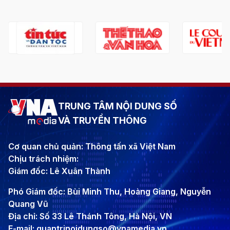
TRUNG TÂM NỘI DUNG SỐ
VÀ TRUYỀN THÔNG
Cơ quan chủ quản: Thông tấn xã Việt Nam
Chịu trách nhiệm:
Giám đốc: Lê Xuân Thành
Phó Giám đốc: Bùi Minh Thu, Hoàng Giang, Nguyễn
Quang Vũ
Địa chỉ: Số 33 Lê Thánh Tông, Hà Nội, VN
E-mail: quantrinoidungso@vnamedia.vn