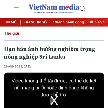
CHUYÊN TRANG THÔNG TIN ĐA PHƯƠNG TIỆN CỦA TTXVN
027
TIN MỚI
#Đưa Nghị quyết thành hành động
TRẠM TIN SỐ
#Chiến dịch 500 n
Thế giới
Hạn hán ảnh hưởng nghiêm trọng
nông nghiệp Sri Lanka
29-08-2023, 21:12
This
is
Video không thể tải được, có thể do kết
a
modal
nối mạng bị lỗi hoặc định dạng không
window.
được hỗ trợ.