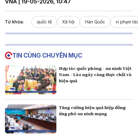
VNA | 19-05-2026, 10:47
Từ khóa:
quốc tế
Xã hội
Hàn Quốc
vi phạm tá
TIN CÙNG CHUYÊN MỤC
Hợp tác quốc phòng - an ninh Việt
Nam - Lào ngày càng thực chất và
hiệu quả
Tăng cường hiệu quả hiệp đồng
ứng phó an ninh mạng