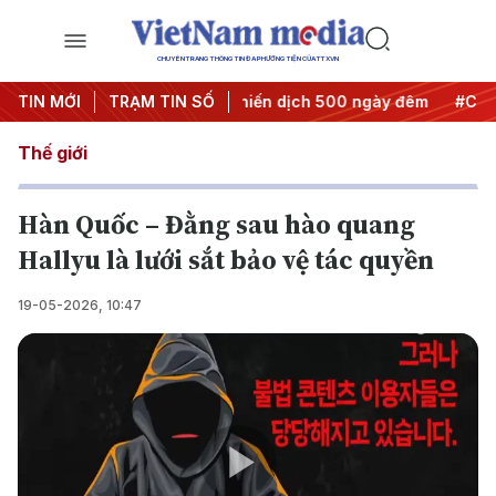
CHUYÊN TRANG THÔNG TIN ĐA PHƯƠNG TIỆN CỦA TTXVN
thành hành động
TIN MỚI
TRẠM TIN SỐ
#Chiến dịch 500 ngày đêm
#Chống khai 
Thế giới
Hàn Quốc – Đằng sau hào quang
Hallyu là lưới sắt bảo vệ tác quyền
19-05-2026, 10:47