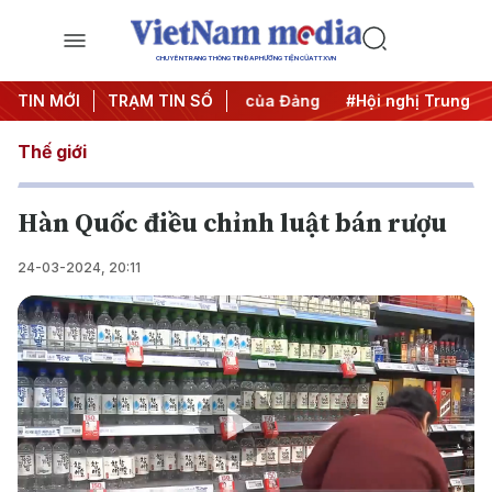
CHUYÊN TRANG THÔNG TIN ĐA PHƯƠNG TIỆN CỦA TTXVN
#Bảo vệ nền tảng tư tưởng của Đảng
TIN MỚI
TRẠM TIN SỐ
#Hội nghị Trung ương 
Thế giới
Hàn Quốc điều chỉnh luật bán rượu
24-03-2024, 20:11
Play