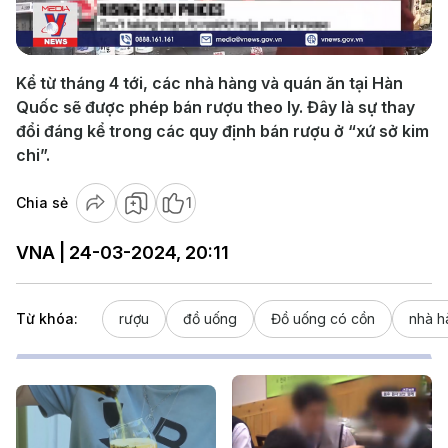
Video
Kể từ tháng 4 tới, các nhà hàng và quán ăn tại Hàn
Quốc sẽ được phép bán rượu theo ly. Đây là sự thay
đổi đáng kể trong các quy định bán rượu ở “xứ sở kim
chi”.
Chia sẻ
1
VNA | 24-03-2024, 20:11
Từ khóa:
rượu
đồ uống
Đồ uống có cồn
nhà h