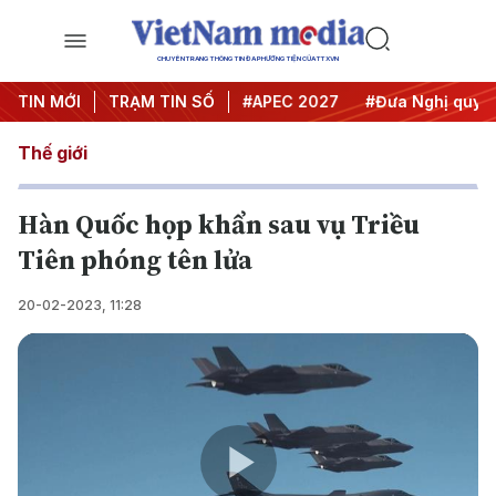
CHUYÊN TRANG THÔNG TIN ĐA PHƯƠNG TIỆN CỦA TTXVN
TIN MỚI
#Hội nghị Trung ương 3
TRẠM TIN SỐ
#APEC 2027
#Đưa Nghị quyết 
Thế giới
Hàn Quốc họp khẩn sau vụ Triều
Tiên phóng tên lửa
20-02-2023, 11:28