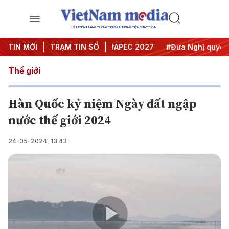
CHUYÊN TRANG THÔNG TIN ĐA PHƯƠNG TIỆN CỦA TTXVN
#Hội nghị Trung ương 3
TIN MỚI
TRẠM TIN SỐ
#APEC 2027
#Đưa Nghị quyết thà
Thế giới
Hàn Quốc kỷ niệm Ngày đất ngập
nước thế giới 2024
24-05-2024, 13:43