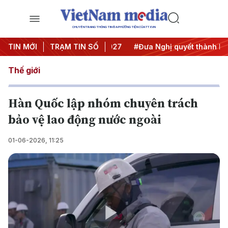
CHUYÊN TRANG THÔNG TIN ĐA PHƯƠNG TIỆN CỦA TTXVN
hị Trung ương 3
TIN MỚI
TRẠM TIN SỐ
#APEC 2027
#Đưa Nghị quyết thành hành
Thế giới
Hàn Quốc lập nhóm chuyên trách
bảo vệ lao động nước ngoài
01-06-2026, 11:25