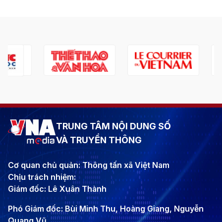
TRUNG TÂM NỘI DUNG SỐ
VÀ TRUYỀN THÔNG
Cơ quan chủ quản: Thông tấn xã Việt Nam
Chịu trách nhiệm:
Giám đốc: Lê Xuân Thành
Phó Giám đốc: Bùi Minh Thu, Hoàng Giang, Nguyễn
Quang Vũ