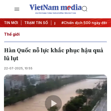
CHUYÊN TRANG THÔNG TIN ĐA PHƯƠNG TIỆN CỦA TTXVN
 Nghị quyết thành hành động
TIN MỚI
TRẠM TIN SỐ
#Chiến dịch 500 ngày đêm
Thế giới
Hàn Quốc nỗ lực khắc phục hậu quả
lũ lụt
22-07-2025, 10:55