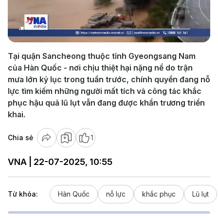
Play
Video
Tại quận Sancheong thuộc tỉnh Gyeongsang Nam
của Hàn Quốc - nơi chịu thiệt hại nặng nề do trận
mưa lớn kỷ lục trong tuần trước, chính quyền đang nỗ
lực tìm kiếm những người mất tích và công tác khắc
phục hậu quả lũ lụt vẫn đang được khẩn trương triển
khai.
Chia sẻ
1
VNA | 22-07-2025, 10:55
Từ khóa:
Hàn Quốc
nỗ lực
khắc phục
Lũ lụt