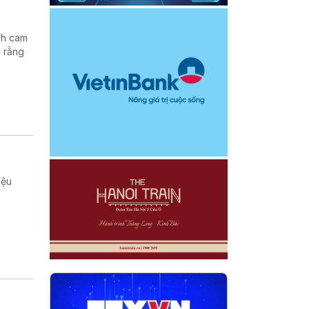
nh cam
h rằng
iệu