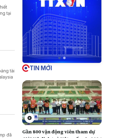
hiết
ng tại
TIN MỚI
ảng tài
alaysia
Gần 800 vận động viên tham dự
ump đã