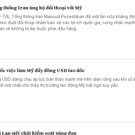
 thống Iran ủng hộ đối thoại với Mỹ
 7/8, Tổng thống Iran Masoud Pezeshkian đã một lần nữa khẳng đị
theo đuổi đối thoại nhằm bảo vệ các lợi ích quốc gia, song nhấn mạn
an sẽ không bị ép buộc phải đầu hàng.
sốc việc làm Mỹ đẩy đồng USD lao dốc
 USD đang chịu áp lực bán tháo mạnh mẽ trên diện rộng sau khi số l
 tế mới nhất cho thấy thị trường lao động Mỹ bất ngờ suy yếu.
 Lan siết chặt kiểm soát súng đạn