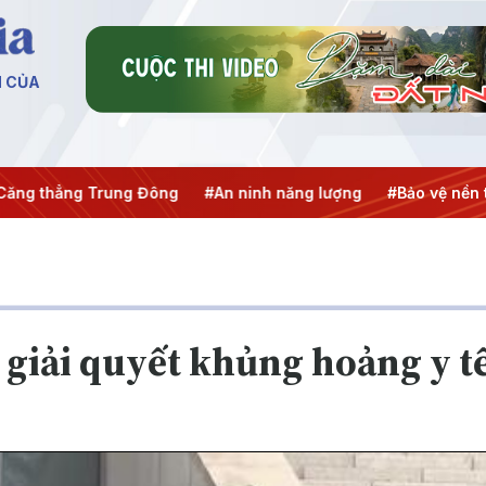
N CỦA
ẳng Trung Đông
#An ninh năng lượng
#Bảo vệ nền tảng tư
giải quyết khủng hoảng y t