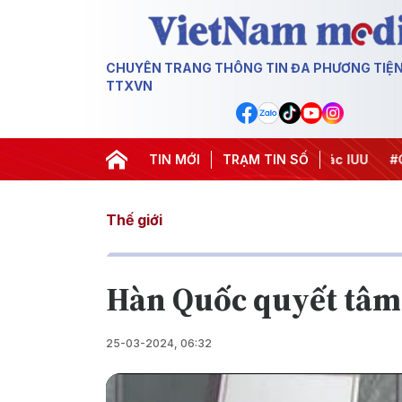
CHUYÊN TRANG THÔNG TIN ĐA PHƯƠNG TIỆ
TTXVN
Chiến dịch 500 ngày đêm
TIN MỚI
#Chống khai thác IUU
TRẠM TIN SỐ
#Căng th
Thế giới
Hàn Quốc quyết tâm 
25-03-2024, 06:32