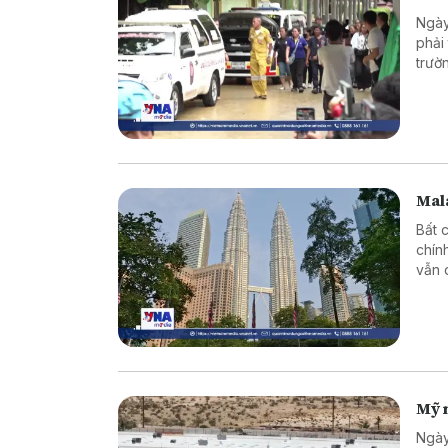
Ngày
phải
trườ
Mala
Bất 
chín
vẫn 
Mỹ 
Ngày