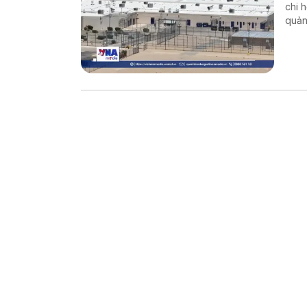
chi 
quản
chín
và H
cư b