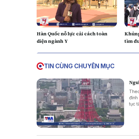
Hàn Quốc nỗ lực cải cách toàn
Khủng
diện ngành Y
tìm đư
TIN CÙNG CHUYÊN MỤC
Ngườ
Theo
đình 
tục 