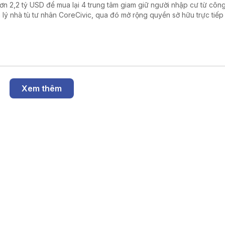
hơn 2,2 tỷ USD để mua lại 4 trung tâm giam giữ người nhập cư từ công
 lý nhà tù tư nhân CoreCivic, qua đó mở rộng quyền sở hữu trực tiếp
h phủ liên bang đối với hệ thống cơ sở giam giữ của Cơ quan Thực thi 
ải quan Mỹ (ICE) trong bối cảnh đẩy mạnh chiến dịch trục xuất ngườ
ất hợp pháp.
Xem thêm