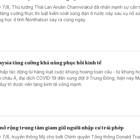
 7/8, Thủ tướng Thái Lan Anutin Charnvirakul đã nhấn mạnh sự cần t
 tăng cường thực thi luật kiểm soát súng đạn ở nước này sau vụ nổ sú
ng học ở tỉnh Nonthaburi xảy ra cùng ngày.
ysia tăng cường khả năng phục hồi kinh tế
chấp tác động từ hàng loạt cuộc khủng hoảng toàn cầu - từ khủng ho
h châu Á, đại dịch COVID-19 đến xung đột ở Trung Đông, hiện nay M
duy trì được nền tảng kinh tế vững mạnh.
mở rộng trung tâm giam giữ người nhập cư trái phép
 7/8, truyền thông Mỹ cho biết Chính quyền Tổng thống Donald Tr