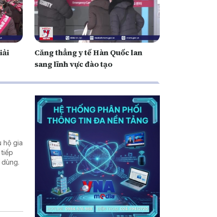
iải
Căng thẳng y tế Hàn Quốc lan
sang lĩnh vực đào tạo
 hộ gia
 tiếp
u dùng.