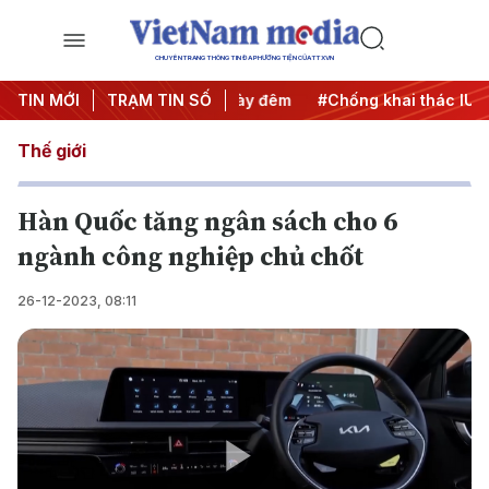
CHUYÊN TRANG THÔNG TIN ĐA PHƯƠNG TIỆN CỦA TTXVN
ộng
TIN MỚI
#Chiến dịch 500 ngày đêm
TRẠM TIN SỐ
#Chống khai thác IUU
#
Thế giới
Hàn Quốc tăng ngân sách cho 6
ngành công nghiệp chủ chốt
26-12-2023, 08:11